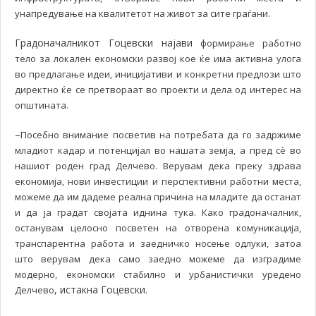
унапредување на квалитетот на живот за сите граѓани.
Градоначалникот Гоцевски најави
формирање работно
тело за локален економски развој кое ќе има активна улога
во предлагање идеи, иницијативи и конкретни предлози што
директно ќе се претвораат во проекти и дела од интерес на
општината.
–
Посебно внимание посветив на потребата да го задржиме
младиот кадар и потенцијал во нашата земја, а пред сè во
нашиот роден град Делчево. Верувам дека преку здрава
економија, нови инвестиции и перспективни работни места,
можеме да им дадеме реална причина на младите да останат
и да ја градат својата иднина тука. Како градоначалник,
останувам целосно посветен на отворена комуникација,
транспарентна работа и заедничко носење одлуки, затоа
што верувам дека само заедно можеме да изградиме
модерно, економски стабилно и урбанистички уредено
, истакна Гоцевски.
Делчево