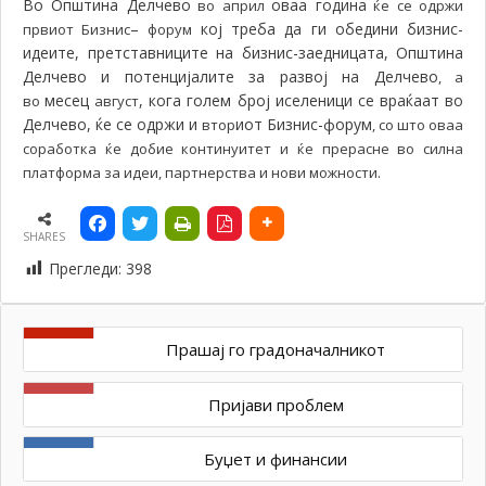
Во Општина Делчево
оваа година
во април
ќе се одржи
–
кој треба да ги обедини бизнис-
првиот Бизнис
форум
идеите, претставниците на бизнис-заедницата, Општина
Делчево и потенцијалите за развој на Делчево
, а
месец
, кога голем број иселеници се враќаат во
во
август
Делчево, ќе
се одржи и
иот Бизнис-форум
втор
, со што оваа
соработка ќе добие континуитет и ќе прерасне во силна
.
платформа за идеи, партнерства и нови можности
SHARES
Прегледи:
398
Прашај го градоначалникот
Пријави проблем
Буџет и финансии