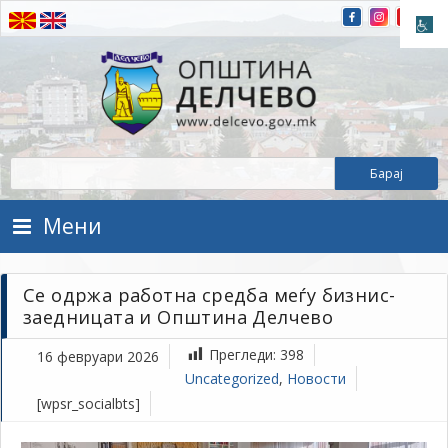
Прескокнете на содржината
Општина Делчево
Општина Делчево
Мени
Се одржа работна средба меѓу бизнис-
заедницата и Општина Делчево
Прегледи:
398
16 февруари 2026
Uncategorized
,
Новости
[wpsr_socialbts]