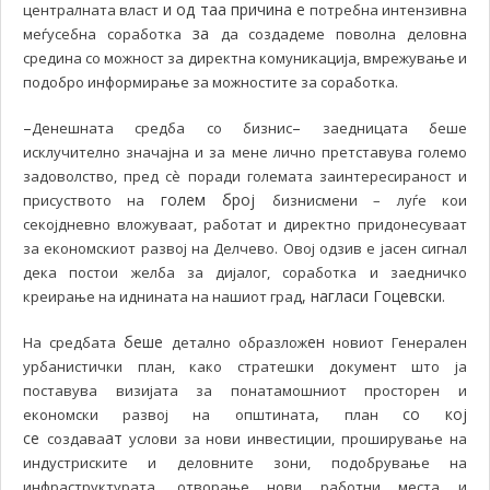
и од таа причина е
централната власт
потребна интензивна
за
меѓусебна соработка
да создадеме поволна деловна
средина со можност за директна комуникација, вмрежување и
подобро информирање за можностите за соработка.
–
–
Денешната средба со бизнис
заедницата беше
исклучително значајна и за мене лично претставува големо
задоволство, пред сè поради големата заинтересираност и
голем број
присуството на
бизнисмени – луѓе кои
секојдневно вложуваат, работат и директно придонесуваат
за економскиот развој на Делчево. Овој одзив е јасен сигнал
дека постои желба за дијалог, соработка и заедничко
, нагласи Гоцевски.
креирање на иднината на нашиот град
беше
ен
На средбата
детално образлож
новиот Генерален
урбанистички план, како стратешки документ што ја
поставува визијата за понатамошниот просторен и
,
со кој
економски развој на општината
план
се
ат
создава
услови за нови инвестиции, проширување на
индустриските и деловните зони, подобрување на
инфраструктурата, отворање нови работни места и