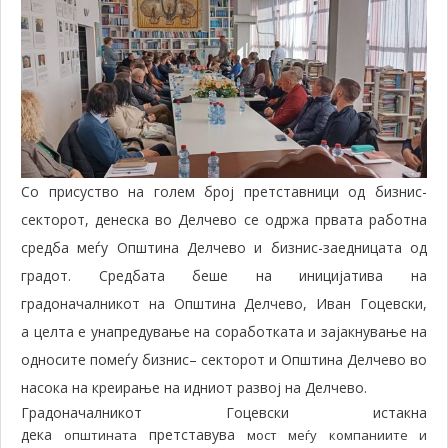
Со присуство на голем број претставници од бизнис-
секторот, денеска во Делчево се одржа првата работна
средба меѓу Општина Делчево и бизнис-заедницата од
градот. Средбата беше на иницијатива на
г
радоначалникот на Општина Делчево
, Иван Гоцевски,
а
целта е унапредување на соработка
та
и зајакнување на
односите помеѓу бизнис
–
секторот и Општина Делчево
во
насока на креирање на идниот развој на Делчево
.
Градоначалникот Гоцевски истакна
дека
претставува
општината
мост меѓу компаниите и