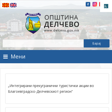
Прескокнете на содржината
Општина Делчево
Општина Делчево
Мени
„Интегрирани прекугранични туристички акции во
Благоевградско-Делчевскиот регион“