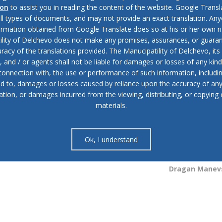
ion
to assist you in reading the content of the website. Google Trans
чево;
all types of documents, and may not provide an exact translation. Any
ormation obtained from Google Translate does so at his or her own ri
ility of Delchevo does not make any promises, assurances, or guaran
racy of the translations provided. The Manucipatility of Delchevo, its 
and / or agents shall not be liable for damages or losses of any kind
 connection with, the use or performance of such information, includi
да го носи Уверението за избор на член во Советот на општина
ed to, damages or losses caused by reliance upon the accuracy of an
ation, or damages incurred from the viewing, distributing, or copying 
materials.
Ok, I understand
Совет на Општина Делч
Presid
Dragan Manev