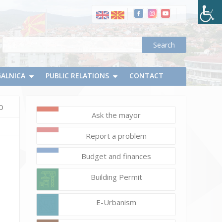
свикување
на
Kонститутивна
седница
на
Советот
GALNICA
на
PUBLIC RELATIONS
CONTACT
Општина
Делчево
о
Ask the mayor
Report a problem
Budget and finances
Building Permit
E-Urbanism