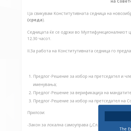
на Совет
I.Ја свикувам Kонститутивната седница на новози
(
среда
).
Седницата ќе се одржи во Мултифункционалниот ц
12.30 часот.
II.За работа на Конститутивната седница го предл
Предлог-Решение за избор на претседател и ч
именувања;
Предлог-Решение за верификација на мандатите
Предлог-Решение за избор на претседател на С
Прилози:
-Закон за локална самоуправа („Сл.весник на РМ“ бр
The En