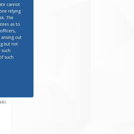
late cannot
one relying
sk. The
tees as to
officers,
 arising out
ng but not
y such
of such
ево
ent
ski