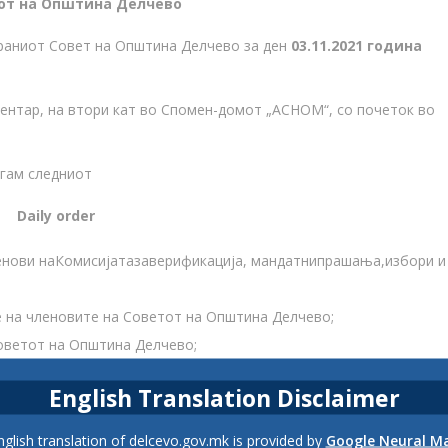
от на Општина Делчево
браниот Совет на Општина Делчево за ден
03.11.2021
година
ентар, на втори кат во Спомен-домот „АСНОМ“, со почеток во
агам следниот
Daily order
ленови наКомисијатазаверификација, мандатнипрашања,избори и
 на членовите на Советот на Општина Делчево;
оветот на Општина Делчево;
English Translation Disclaimer
.5/2002);
glish translation of delcevo.gov.mk is provided by
Google Neural M