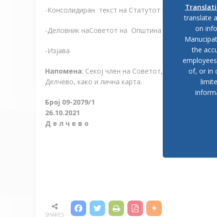
Translat
-Консолидиран текст на Статутот на Општина Дел
translate 
on inf
-Деловник наСоветот на Општина Делчево.
Manucipat
the accu
-Изјава
employees, 
of, or in
Напомена
: Секој член на Советот, на седницата 
limit
Делчево, како и лична карта.
inform
Број 0
9
-2079/1
26.10.2021
Д е л ч е в о
SHARES