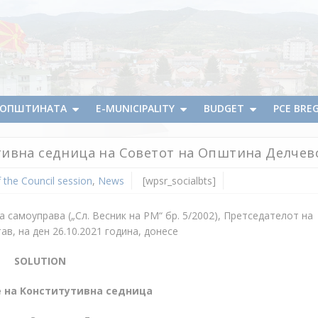
А ОПШТИНАТА
E-MUNICIPALITY
BUDGET
PCE BRE
тивна седница на Советот на Општина Делчев
 the Council session
,
News
[wpsr_socialbts]
а самоуправа („Сл. Весник на РМ“ бр. 5/2002), Претседателот на
, на ден 26.10.2021 година, донесe
SOLUTION
е на
K
онститутивна седница