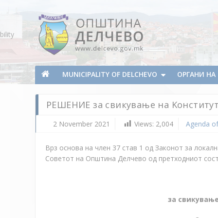
Skip To Content
ility
Municipality of Delchevo
Municipality of Delchevo
MUNICIPALITY OF DELCHEVO
ОРГАНИ Н
РЕШЕНИЕ за свикување на Kонститу
2 November 2021
Views:
2,004
Agenda of
Врз основа на член 37 став 1 од Законот за локалн
Советот на Општина Делчево од претходниот состав
за свикувањ