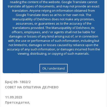
Reasoner
: Марија Сумрачка-одговорна за сметководство и
reading the content of the website. Google Translate cannot
финансов раководител.
translate all types of documents, and may not provide an exact
translation. Anyone relying on information obtained from
Google Translate does so at his or her own risk. The
7.Предлог-Одлука за парична помош по Барање 21-241 од
Manucipatility of Delchevo does not make any promises,
20.09.2023 година;
assurances, or guarantees as to the accuracy of the
translations provided. The Manucipatility of Delchevo, its
8.Предлог-Одлука за финансиска поддршка по Барање бр.09-
officers, employees, and / or agents shall not be liable for
damages or losses of any kind arising out of, or in connection
1664/1 од 23.08.2023 година;
with, the use or performance of such information, including but
not limited to, damages or losses caused by reliance upon the
9.Прашања и предлози на членови на Совет;
accuracy of any such information, or damages incurred from the
viewing, distributing, or copying of such materials.
II
Решението влегува во сила со денот на донесувањето,
Ok, I understand
а ќе се објави во „Сл.гласник на Општина Делчево“.
Број 09-
1802
/2
СОВЕТ НА ОПШТИНА ДЕЛЧЕВО
11.09.
2023
Претседател
,