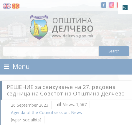
Skip To Content
Municipality of Delchevo
Municipality of Delchevo
Menu
РЕШЕНИЕ за свикување на 27. редовна
седница на Советот на Општина Делчево
Views:
1,567
26 September 2023
Agenda of the Council session
,
News
[wpsr_socialbts]