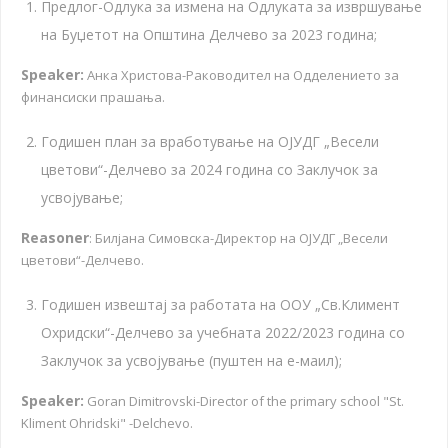
Предлог-Одлука за измена на Одлуката за извршување
на Буџетот на Општина Делчево за 2023 година;
Speaker:
Анка Христова-Раководител на Одделението за
финансиски прашања.
Годишен план за вработување на ОЈУДГ „Весели
цветови“-Делчево за 2024 година со Заклучок за
усвојување;
Reasoner
: Билјана Симовска-Директор на ОЈУДГ „Весели
цветови“-Делчево.
Годишен извештај за работата на ООУ „Св.Климент
Охридски“-Делчево за учебната 2022/2023 година со
Заклучок за усвојување (пуштен на е-маил);
Speaker:
Goran Dimitrovski-Director of the primary school "St.
Kliment Ohridski" -Delchevo.