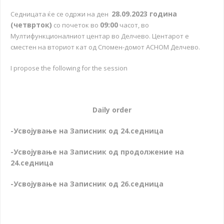
28.09.2023 година
Седницата ќе се одржи на ден
(четврток)
09:00
со почеток во
часот, во
Мултифункционалниот центар во Делчево. Центарот е
сместен на вториот кат од Спомен-домот АСНОМ Делчево.
I propose the following for the session
Daily order
-Усвојување на Записник од 24.седница
-Усвојување на Записник од продолжение на
24.седница
-Усвојување на Записник од 26.седница