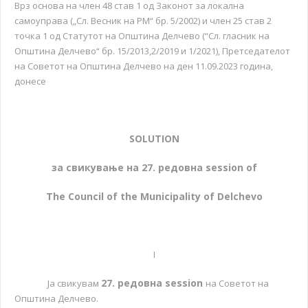
Врз основа на член 48 став 1 од Законот за локална
самоуправа („Сл. Весник на РМ“ бр. 5/2002) и член 25 став 2
точка 1 од Статутот на Општина Делчево (“Сл. гласник на
Општина Делчево“ бр. 15/2013,2/2019 и 1/2021), Претседателот
на Советот на Општина Делчево на ден 11.09.2023 година,
донесe
SOLUTION
за свикување на
27. редовна
session of
The Council of the Municipality of Delchevo
I
27. редовна
session
Ја свикувам
на Советот на
Општина Делчево.