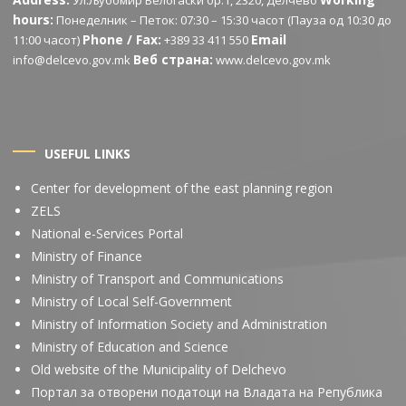
Ул.Љубомир Белогаски бр.1, 2320, Делчево
hours:
Понеделник – Петок: 07:30 – 15:30 часот (Пауза од 10:30 до
Phone / Fax:
Email
11:00 часот)
+389 33 411 550
Веб страна:
info@delcevo.gov.mk
www.delcevo.gov.mk
USEFUL LINKS
Center for development of the east planning region
ZELS
National e-Services Portal
Ministry of Finance
Ministry of Transport and Communications
Ministry of Local Self-Government
Ministry of Information Society and Administration
Ministry of Education and Science
Old website of the Municipality of Delchevo
Портал за отворени податоци на Владата на Република