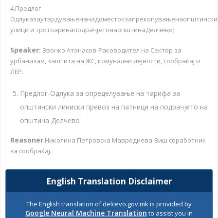
4.Предлог-
Одлуказаутврдувањенанадоместокзапрекопувањенаопштински
улици и тротоаринаподрачјетонаопштинаДелчево;
Speaker:
Звонко Атанасов-Раководител на Сектор за
урбанизам, заштита на ЖС, комунални дејности, сообраќај и
ЛЕР.
Предлог-Одлука за определување на тарифа за
општински линиски превоз на патници на подрачјето на
општина Делчево
Reasoner
:Николина Петровска Мавродиева-Виш соработник
за сообраќај.
Шестмесечен извештај за финансиското работење на
English Translation Disclaimer
ЈКП „Брегалница“-Делчево за периодот од 01.01.2023 до
30.06.2023 година со Заклучок за усвојување;
The English translation of delcevo.gov.mk is provided by
Google Neural Machine Translation
to assist you in