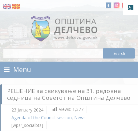
Skip To Content
Municipality of Delchevo
Municipality of Delchevo
Menu
РЕШЕНИЕ за свикување на 31. редовна
седница на Советот на Општина Делчево
Views:
1,377
23 January 2024
Agenda of the Council session
,
News
[wpsr_socialbts]