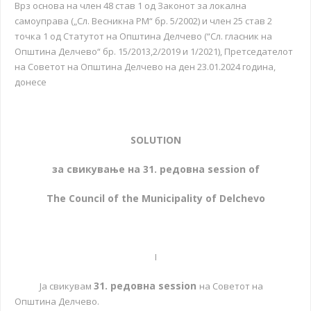
Врз основа на член 48 став 1 од Законот за локална
самоуправа („Сл. Весникна РМ“ бр. 5/2002) и член 25 став 2
точка 1 од Статутот на Општина Делчево (“Сл. гласник на
Општина Делчево“ бр. 15/2013,2/2019 и 1/2021), Претседателот
на Советот на Општина Делчево на ден 23.01.2024 година,
донесe
SOLUTION
за свикување на
31. редовна
session of
The Council of the Municipality of Delchevo
I
31. редовна
session
Ја свикувам
на Советот на
Општина Делчево.