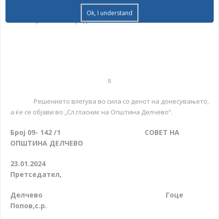
Ok, I understand
15. Прашања и предлози на членови на Совет.
II
Решението влегува во сила со денот на донесувањето,
а ќе се објави во „Сл.гласник на Општина Делчево“.
Број 09- 142 /1 СОВЕТ НА
ОПШТИНА ДЕЛЧЕВО
23.01.
2024
Претседател
,
Делчево Гоце
Попов,с.р.