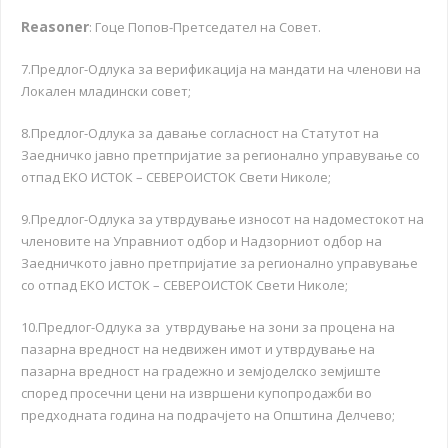
Reasoner
: Гоце Попов-Претседател на Совет.
7.Предлог-Одлука за верификација на мандати на членови на
Локален младински совет;
8.Предлог-Одлука за давање согласност на Статутот на
Заедничко јавно претпријатие за регионално управување со
отпад ЕКО ИСТОК – СЕВЕРОИСТОК Свети Николе;
9.Предлог-Одлука за утврдување износот на надоместокот на
членовите на Управниот одбор и Надзорниот одбор на
Заедничкото јавно претпријатие за регионално управување
со отпад ЕКО ИСТОК – СЕВЕРОИСТОК Свети Николе;
10.Предлог-Одлука за утврдување на зони за процена на
пазарна вредност на недвижен имот и утврдување на
пазарна вредност на градежно и земјоделско земјиште
според просечни цени на извршени купопродажби во
предходната година на подрачјето на Општина Делчево;