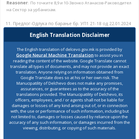
Reasoner
: По точките 8,9 и 10-Звонко Атанасов-Раководител
на Сектор за урбанизам.
Предлог-Одлука по барање бр. УП1 21-18 од 22.01.2024
за финансиска поддршка на Ракометен клуб ДЕЛЧЕВО;
English Translation Disclaimer
12.Предлог-Одлука по барање за спонзорство;
The English translation of delcevo.gov.mk is provided by
Google Neural Machine Translation
to assist you in
13.Предлог-Решение за разрешување, именување и
reading the content of the website. Google Translate cannot
утврдување на членови на Управниот одбор на Општинска
translate all types of documents, and may not provide an exact
јавнаустанова за деца Детска градинка „ВЕСЕЛИ
translation. Anyone relying on information obtained from
Google Translate does so at his or her own risk. The
ЦВЕТОВИ“Делчево;
Manucipatility of Delchevo does not make any promises,
assurances, or guarantees as to the accuracy of the
Reasoner
: Гоце Попов-Претседател на Совет.
translations provided. The Manucipatility of Delchevo, its
officers, employees, and / or agents shall not be liable for
14.Предлог-Одлука заревидирање и
damages or losses of any kind arising out of, or in connection
with, the use or performance of such information, including but
проширувањеначленовитенаШтаботзазаштита и
not limited to, damages or losses caused by reliance upon the
наопштинаДелчево
;
спасување
accuracy of any such information, or damages incurred from the
viewing, distributing, or copying of such materials.
Reasoner
: Татјана Стојковска-Виш соработник за заштита на
ЖС.