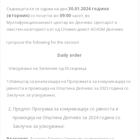
30.01.2024 година
Седницата ќе се одржи на ден
(вторник)
09:00
со почеток во
часот, во
Мултифункционалниот центар во Делчево. Центарот е
сместен на вториот кат од Спомен-домот АСНОМ Делчево.
I propose the following for the session
Daily order
-Усвојување на Записник од 30.седница
1.Извештај за реализација на Програмата за комуникација со
јавноста и промоција на Општина Делчево за 2023 година со
Заклучок за усвојување;
Предлог-Програма за комуникација со јавноста и
промоција на Општина Делчево за 2024 година со
Заклучок за усвојување;
Reasoner
: Даниела Такева-Советник за протокол на