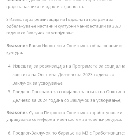
градоначалникот и односи со јавноста.
3.Извештај за реализација на Годишната програма за
одбележување настани и културни манифестации за 2023
година со Заклучок за усвпјување;
Reasoner
: Ванчо Новоселски-Советник за образование и
култура.
Извештај за реализација на Програмата за социјална
заштита на Општина Делчево за 2023 година со
Заклучок за усвојување;
Предлог-Програма за социјална заштита на Општина
Делчево за 2024 година со Заклучок за усвојување;
Reasoner
. Сузана Петровска-Советник за вработување и
управување со информативен систем за човечки ресурси.
Предлог-Заклучок по барање на МЗ с.Тработивиште;