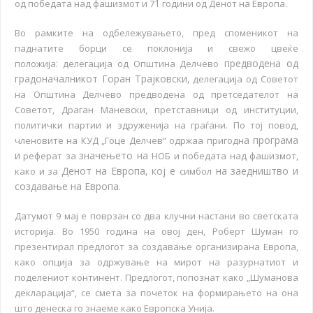
1
од победата над фашизмот и 7
години од Денот на Европа.
Во рамките на одбележувањето, пред споменикот на
паднатите борци се поклонија и свежо цвеќе
:
предводена
од
положија
делегација од Општина Делчево
градоначалникот Горан Трајковски,
делегација од Советот
на Општина Делчево предводена од претседателот на
Советот, Драган Маневски, претставници од институции,
политички партии и здруженија на граѓани. По тој повод,
а програма
членовите на КУД „Гоце Делчев“ одржаа пригодн
и
значењето на
реферат за
НОБ и победата над фашизмот,
Денот на Европа, кој е
на заедништво и
како и за
симбол
создавање на Европа
.
Датумот 9 мај е поврзан со два клучни настани во светската
историја. Во 1950 година на овој ден, Роберт Шуман го
презентирал предлогот за создавање организирана Европа,
како опција за одржување на мирот на разурнатиот и
поделениот континент. Предлогот, попознат како „Шуманова
декларација“, се смета за почеток на формирањето на она
што денеска го знаеме како Европска Унија.