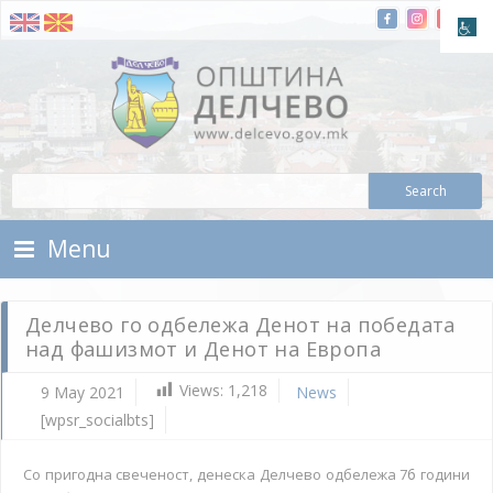
Skip To Content
Municipality of Delchevo
Municipality of Delchevo
Menu
Делчево го одбележа Денот на победата
над фашизмот и Денот на Европа
Views:
1,218
9 May 2021
News
[wpsr_socialbts]
6
Со пригодна свеченост, денеска Делчево одбележа 7
години