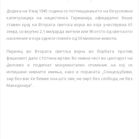
Додека на 9 мај 1945 година со потпишувањето на безусловна
капитулација на нацистичка Германија, официјално беше
ставен крај на Втората светска војна во која учествуваа 61
земја, со вкупно 2,1 милјарда жители или 96 отсто од светското
население и која однесе повеќе од 50 милиони животи.
Пијанец во Втората светска војна во борбата против
стот
фашизмот дало
ина жртви. Во нивна чест во центарот на
Делчево е подигнат монументален споменик на кој се
испишани нивните имиња, како и пораката „Сонцељубиви,
зар без вас ќе бевме она што сме, не смрт без слобода, не без
Македонија“.