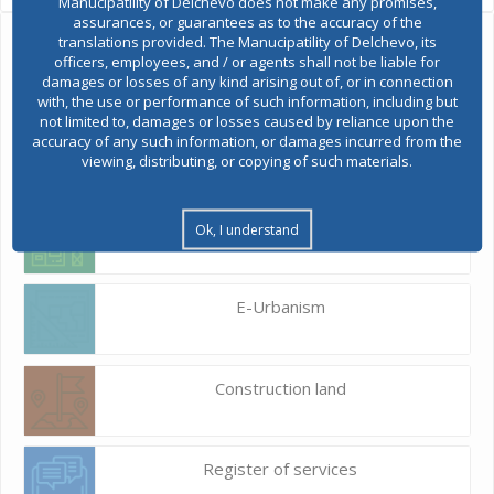
Manucipatility of Delchevo does not make any promises,
assurances, or guarantees as to the accuracy of the
translations provided. The Manucipatility of Delchevo, its
Ask the mayor
officers, employees, and / or agents shall not be liable for
damages or losses of any kind arising out of, or in connection
with, the use or performance of such information, including but
Report a problem
not limited to, damages or losses caused by reliance upon the
accuracy of any such information, or damages incurred from the
viewing, distributing, or copying of such materials.
Budget and finances
Building Permit
Ok, I understand
E-Urbanism
Construction land
Register of services