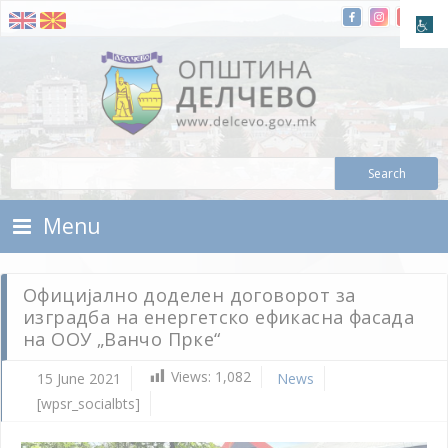
Skip To Content
Municipality of Delchevo
Municipality of Delchevo
Menu
Официјално доделен договорот за
изградба на енергетско ефикасна фасада
на ООУ „Ванчо Прке“
Views:
1,082
15 June 2021
News
[wpsr_socialbts]