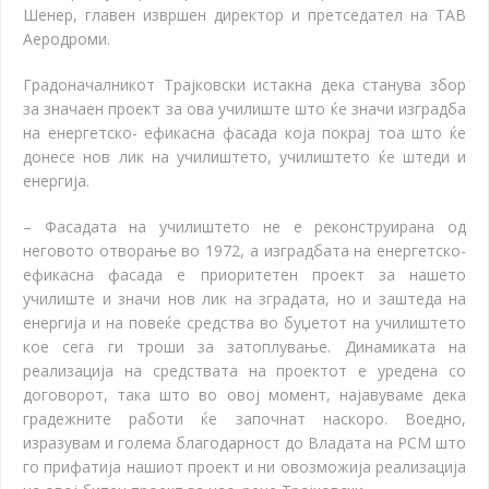
Шенер, главен извршен директор и претседател на ТАВ
Аеродроми.
Градоначалникот Трајковски истакна дека станува збор
за значаен проект за ова училиште што ќе значи изградба
на енергетско- ефикасна фасада која покрај тоа што ќе
донесе нов лик на училиштето, училиштето ќе штеди и
енергија.
– Фасадата на училиштето не е реконструирана од
неговото отворање во 1972, а изградбата на енергетско-
ефикасна фасада е приоритетен проект за нашето
училиште и значи нов лик на зградата, но и заштеда на
енергија и на повеќе средства во буџетот на училиштето
кое сега ги троши за затоплување. Динамиката на
реализација на средствата на проектот е уредена со
договорот, така што во овој момент, најавуваме дека
градежните работи ќе започнат наскоро. Воедно,
изразувам и голема благодарност до Владата на РСМ што
го прифатија нашиот проект и ни овозможија реализација