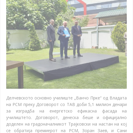
Делчевското основно училиште „Ванчо Прке“ од Владата
на РСМ преку Договорот со ТАВ доби 5,1 милион денари
за изградба на енергетско ефикасна фасада на
училиштето. Договорот, денеска беше и официјално
доделен на градоначалникот Трајковски на настан на кој
се обратија премиерот на РСМ, Зоран Заев, и Сани