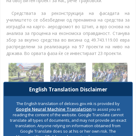
на овој битен проект за нас, рече Трајковски.
Средствата за реконструкција на фасадата на
училиштето се обезбедени од пренамена на средства за
изградба на карго- аеродромот во Штип, а врз основа на
анализа за проценка на економска оправданост. Станува
збор за вкупно средства во висина од 49.743.119.00 евра
распределени за реализација на 97 проекти на ниво на
држава. Во орвата фаза ќе се инвестираат 23 проекти.
English Translation Disclaimer
The English translation of delcevo.gov.mk is provided by
Google Neural Machine Translation
to assist you in
reading the content of the website. Google Translate cannot
translate all types of documents, and may not provide an exact
SHARES
translation. Anyone relying on information obtained from
Views:
1,082
Google Translate does so at his or her own risk. The