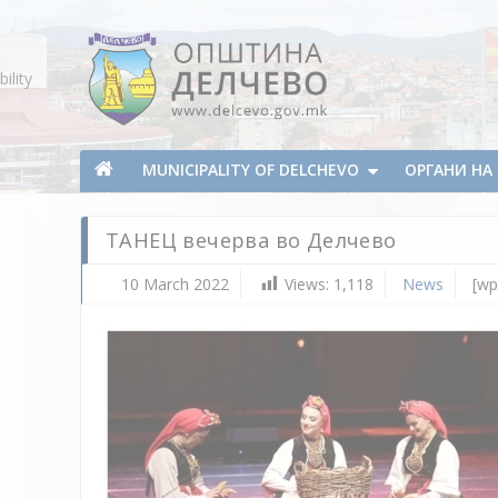
Skip To Content
ility
Municipality of Delchevo
Municipality of Delchevo
MUNICIPALITY OF DELCHEVO
ОРГАНИ Н
ТАНЕЦ вечерва во Делчево
10 March 2022
Views:
1,118
News
[wp