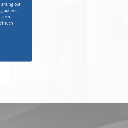
ото
 arising out
рни
ng but not
 од
y such
рно
of such
ата