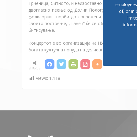
Трченица, Ситното, и неизоставно формите кои с
employees, 
двогласно пеење од Долни Полог). Со голем број
of, or in
фолклорни творби до современи етнофузии, и во
limit
своето постоење, „Танец“ ќе се обиде да остави 
inform
битисување.
Концертот е во организација на НУЦК „Никола Јон
богата културна понуда на делчевскиот Центар за 
SHARES
Views:
1,118