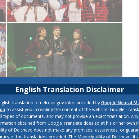
English Translation Disclaimer
е Делчев, ансамблот „Танец“ со концертот во Делчево кој ќе
glish translation of delcevo.gov.mk is provided by
Google Neural M
ч., ќе ја започне новата сезона. Концептот е наречен „Изво
ion
to assist you in reading the content of the website. Google Trans
на серија низ државата.
all types of documents, and may not provide an exact translation. Any
ormation obtained from Google Translate does so at his or her own ri
зведува програма конципирана од фрагменти, односно автенти
ility of Delchevo does not make any promises, assurances, or guaran
ите кореографии на
А
нсамблот (песни и ора како Адана, Тос
racy of the translations provided. The Manucipatility of Delchevo, its 