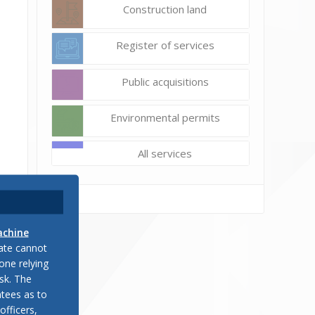
Construction land
Register of services
Public acquisitions
Environmental permits
All services
 се
achine
рни
late cannot
one relying
sk. The
чни
tees as to
ка,
officers,