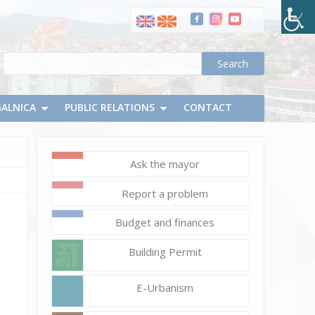
March
10,
2022
Vlatko
Micevski
ТАНЕЦ
GALNICA
PUBLIC RELATIONS
CONTACT
вечерва
во
Делчево
Ask the mayor
Report a problem
Budget and finances
Building Permit
E-Urbanism