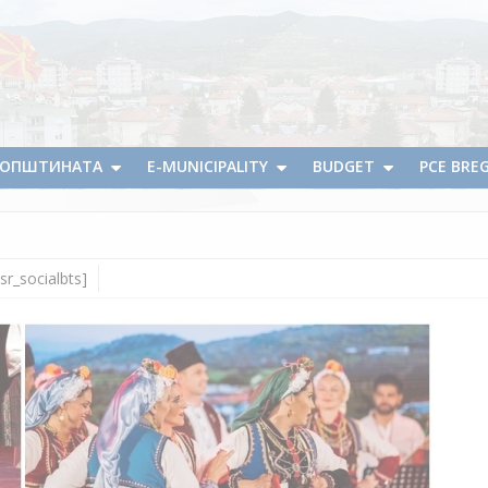
А ОПШТИНАТА
E-MUNICIPALITY
BUDGET
PCE BRE
sr_socialbts]