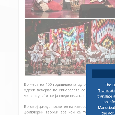
Во чест на 150-годишнината од раѓањето на Гоц
The En
одржи вечерва во киносалата со почеток од 20 
Translat
минијатури“ и
ќе ја следи целата пролетна концерт
translate 
on inf
Во овој циклус посветен на изворите,
„
Танец
"
ќе и
Manucipat
фолклорни творби врз кои се темелат познат
the accu