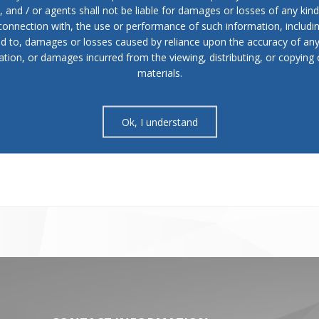
е заштитени во УНЕСКО, како пијанечкото оро
„
Копачка
"
и машк
and / or agents shall not be liable for damages or losses of any kind
 концерти кои се дел од неколку различни концепти – од изво
 connection with, the use or performance of such information, includi
 ова време-невреме, како и низ целиот период од 73 години
ed to, damages or losses caused by reliance upon the accuracy of an
длабок печат на оваа временска отсечка од македонското култу
ation, or damages incurred from the viewing, distributing, or copying 
materials.
ков Вапцаров“ и, воедно, со овој концерт започнува и годинешн
култура.
Ok, I understand