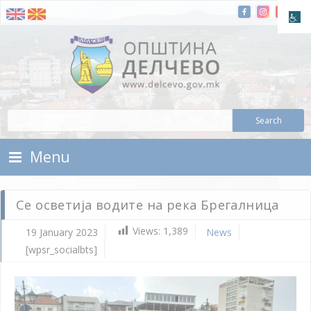
Skip To Content
Municipality of Delchevo
Municipality of Delchevo
Menu
Се осветија водите на река Брегалница
Views:
1,389
19 January 2023
News
[wpsr_socialbts]