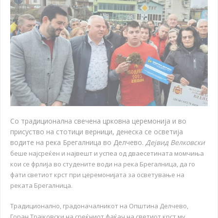
Со традиционална свечена црковна церемонија и во
присуство на стотици верници, денеска се осветија
водите на река Брегалница во Делчево.
Дејвид Велковски
беше најсреќен и највешт и успеа од дваесетината момчиња
кои се фрлија во студените води на река Брегалница, да го
фати светиот крст при церемонијата за осветување на
реката Брегалница.
Традиционално, градоначалникот на Општина Делчево,
Горан Трајковски на среќниот фаќач на светиот крст му