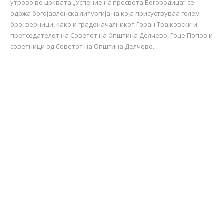
утрово во црквата „Успение на пресвета Богородица“ се
одржа богојавленска литургија на која присуствуваа голем
број верници, како и градоначалникот Горан Трајковски и
претседателот на Советот на Општина Делчево, Гоце Попов и
советници од Советот на Општина Делчево.