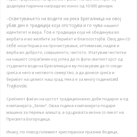
доделува парична награда во износ од 10.000 денари.
Осветувањето на водите на река Брегалница на овој
–
убав ден е традиција која опстојува и го чува
нашиот
Тоа
идентитет и вера.
е традиција која нѐ обединува во
а. О
со
вербата и во желбите за бериќет и благосостојб
вој ден
себе
п
носи
орака на прочистување, оптимизам, надеж и
верба во доброто, совршеното, чистото. Упатувам честитки
на нашиот сограѓанин кој успеа да го фати светиот крст од
студените води на Брегалница и му посакувам да го следи
среќа и него и неговото семејство, а да донесе среќа и
said
бериќет на целиот наш град. Нека е за многу години
Trajkovski.
Среќниот фаќач на крстот традиционално доби подарок и од
компанијата „Зегин“. Оваа година компанијата подари
машина за перење алишта, а од црквата икона со ликот на
Пресвета Богородица.
Инаку, по повод големиот христијански празник Водици,