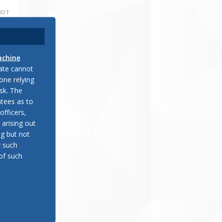
иот
еше
 на
achine
 на
late cannot
при
one relying
ки“
sk. The
tees as to
officers,
 arising out
ng but not
 в
о
y such
 г,
of such
те,
олу