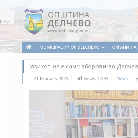
Skip To Content
ility
Municipality of Delchevo
Municipality of Delchevo
MUNICIPALITY OF DELCHEVO
ОРГАНИ Н
Јазикот не е само зборови-во Делче
21 February 2023
Views:
1,393
News
[