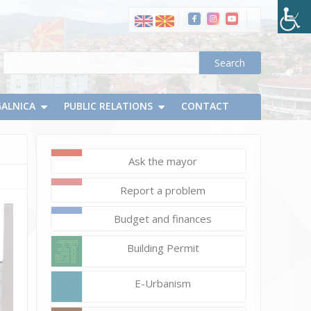
само
зборови-
во
Делчево
одбележан
Денот
GALNICA
на
PUBLIC RELATIONS
CONTACT
мајчиниот
јазик
Ask the mayor
Report a problem
Budget and finances
Building Permit
E-Urbanism