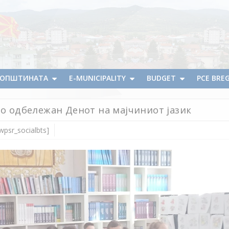
А ОПШТИНАТА
E-MUNICIPALITY
BUDGET
PCE BRE
во одбележан Денот на мајчиниот јазик
wpsr_socialbts]