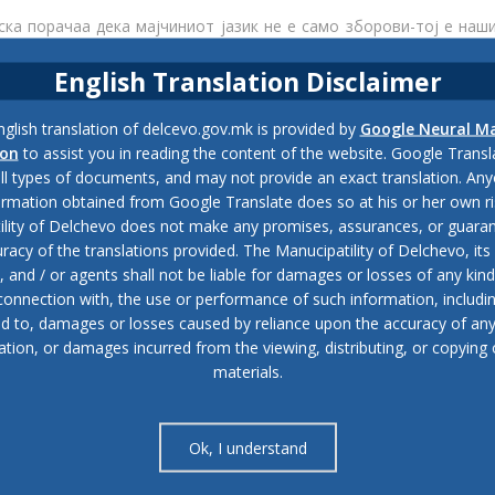
ка порачаа дека мајчиниот јазик не е само зборови-тој е наш
. Оваа порака преточена преку лични творби и рецитации б
English Translation Disclaimer
Б „Илинден“ и основните училишта во градот по повод Денот
glish translation of delcevo.gov.mk is provided by
Google Neural M
 не е само зборови. Тој е култура, традиција, унифицираност
ion
to assist you in reading the content of the website. Google Trans
пштеството какво што е. Во рамки на настанот седмооделенки 
all types of documents, and may not provide an exact translation. Any
азик, додека второоделенците од ООУ„Св.Климент Охридс
ormation obtained from Google Translate does so at his or her own ri
е
Билјана
Петровска
, директорка на ЈЛБ „Илинден“
.
ility of Delchevo does not make any promises, assurances, or guaran
racy of the translations provided. The Manucipatility of Delchevo, its 
сутните е негово духовно богатство и наследство
.
and / or agents shall not be liable for damages or losses of any kind
 connection with, the use or performance of such information, includi
асен на XXX
С
едница на Генералната конференција на
УНЕСКО
ed to, damages or losses caused by reliance upon the accuracy of an
е одржани драматичните протести за
бенгалскиот јазик
. Во 2000
ation, or damages incurred from the viewing, distributing, or copying 
а и културна разновидност и
повеќејазичност.
materials.
три века има изумирање или драматично намалување на јазици
ент. Во светот денес се зборуваат околу 6.500 јазици, а на ок
Ok, I understand
лови од светот.