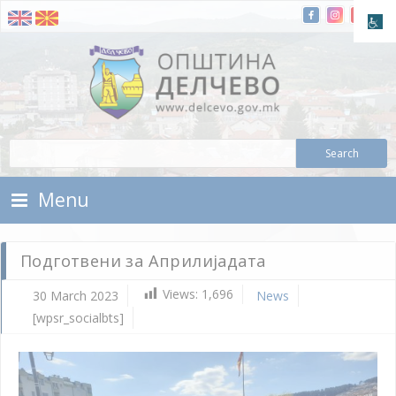
Skip To Content
Municipality of Delchevo
Municipality of Delchevo
Menu
Подготвени за Априлијадата
Views:
1,696
30 March 2023
News
[wpsr_socialbts]