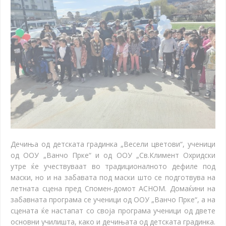
Дечиња од детската градинка „Весели цветови“, ученици
од ООУ „Ванчо Прке“ и од ООУ „Св.Климент Охридски
утре ќе учествуваат во традиционалното дефиле под
маски, но и на забавата под маски што се подготвува на
летната сцена пред Спомен-домот АСНОМ. Домаќини на
забавната програма се ученици од ООУ „Ванчо Прке“, а на
сцената ќе настапат со своја програма ученици од двете
основни училишта, како и дечињата од детската градинка.