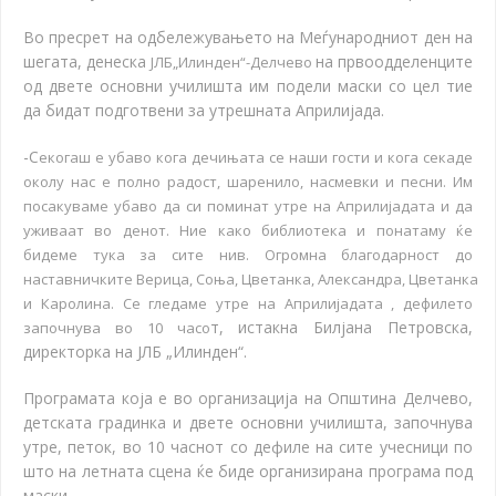
Во пресрет на одбележувањето на Меѓународниот ден на
шегата, денеска
на првоодделенците
ЈЛБ„Илинден“-Делчево
од двете основни училишта им подели маски со цел тие
да бидат подготвени за утрешната Априлијада.
-С
екогаш е убаво кога дечињата се наши гости и кога секаде
околу нас е полно радост, шаренило, насмевки и песни. Им
посакуваме убаво да си поминат утре на Априлијадата и да
уживаат во денот. Ние како библиотека и понатаму ќе
бидеме тука за сите нив. Огромна благодарност до
наставничките Верица, Соња, Цветанка, Александра, Цветанка
и Каролина. Се гледаме утре на Априлијадата , дефилето
т, истакна Билјана Петровска,
започнува во 10 часо
директорка на ЈЛБ „Илинден“.
Програмата која е во организација на Општина Делчево,
детската градинка и двете основни училишта, започнува
утре, петок, во 10 часнот со дефиле на сите учесници по
што на летната сцена ќе биде организирана програма под
маски.