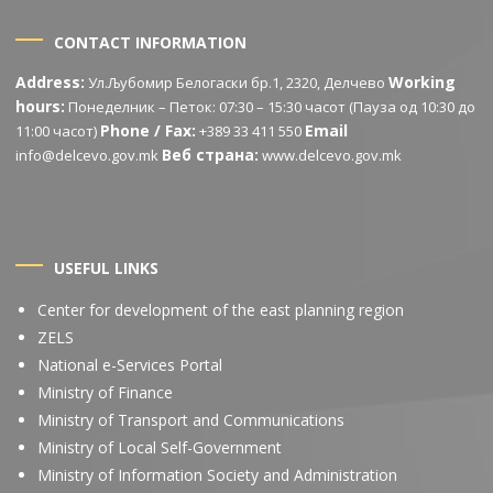
CONTACT INFORMATION
Address:
Working
Ул.Љубомир Белогаски бр.1, 2320, Делчево
hours:
Понеделник – Петок: 07:30 – 15:30 часот (Пауза од 10:30 до
Phone / Fax:
Email
11:00 часот)
+389 33 411 550
Веб страна:
info@delcevo.gov.mk
www.delcevo.gov.mk
USEFUL LINKS
Center for development of the east planning region
ZELS
National e-Services Portal
Ministry of Finance
Ministry of Transport and Communications
Ministry of Local Self-Government
Ministry of Information Society and Administration