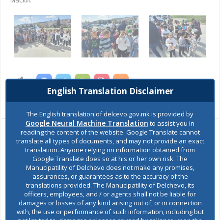
SHARES
English Translation Disclaimer
Views:
1,696
The English translation of delcevo.gov.mk is provided by
Google Neural Machine Translation
to assist you in
reading the content of the website. Google Translate cannot
Ask the mayor
translate all types of documents, and may not provide an exact
translation. Anyone relying on information obtained from
Google Translate does so at his or her own risk. The
Report a problem
Manucipatility of Delchevo does not make any promises,
assurances, or guarantees as to the accuracy of the
translations provided. The Manucipatility of Delchevo, its
Budget and finances
officers, employees, and / or agents shall not be liable for
damages or losses of any kind arising out of, or in connection
with, the use or performance of such information, including but
Building Permit