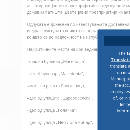
ангажирани Јавното претпријатие за одржување ма
државни патишта. Двете јавни претпријатија имаа
Одлуката е донесена по известувањата доставени
инфраструктурата коишто се во надлежност на опш
коишто се во надлежност на Републиката.
Најкритичните места на кои веднаш ќе се интерве
The En
Translat
-к
рак на
b
улевар
„
Macedonia
"
,
translate 
on inf
–
street
b
улевар
„
Macedonia
"
,
Manucipat
the accu
–
мост на реката Брегалница,
employees, 
of, or in
–
дел од улицата
„
Царевоселска
"
,
limit
–
дел од улица
„
Голачка
"
,
inform
–
дел од улица
„
Иво Лола Рибар
"
,