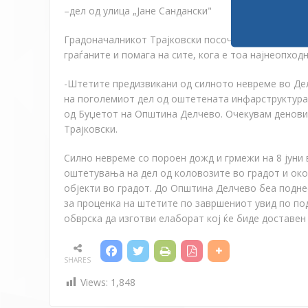
–
дел од улица
„
Јане Сандански
"
Градоначалникот Трајковски посочи дека ова е уш
граѓаните и помага на сите, кога е тоа најнеопходн
-Штетите предизвикани од силното невреме во Дел
на поголемиот дел од оштетената инфарструктура
од Буџетот на Општина Делчево. Очекувам деновив
Трајковски.
Силно невреме со пороен дожд и грмежи на 8 јуни
оштетувања на дел од коловозите во градот и око
објекти во градот.
До Општина Делчево беа поднесе
за проценка на штетите по завршениот увид по по
обврска да изготви елаборат кој ќе биде доставен
SHARES
Views:
1,848