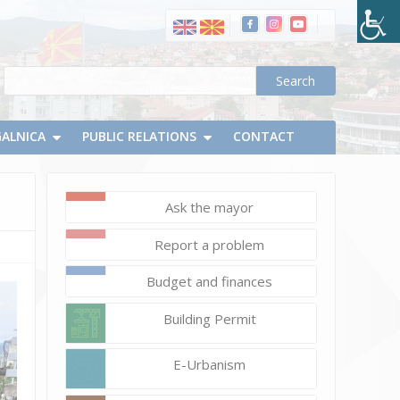
ги
санираат
последиците
од
невремето
во
Делчево
GALNICA
PUBLIC RELATIONS
CONTACT
и
Крива
Паланка
Ask the mayor
Report a problem
Budget and finances
Building Permit
E-Urbanism