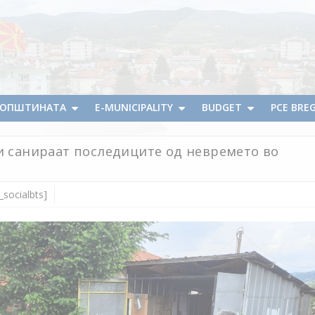
А ОПШТИНАТА
E-MUNICIPALITY
BUDGET
PCE BRE
ги санираат последиците од невремето во
_socialbts]