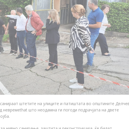
и санираат штетите
на
улиците и патиштата во општините Делче
од невреме
that
што неодамна ги погоди подрачјата на двете
ојба.
 за нивно санирање, заштита и реконструкција
,
ќе бидат