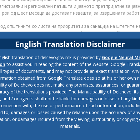
гистрални и регионални патишта и Јавното претпријатие за јав
т рок од шест месеци да достават извештај за извршената работ
 од
општините
со листа на приоритети за санација на штетите н
тината и листа на приоритети на инфраструктурни објекти
English Translation Disclaimer
нира во
Delchevo
се:
glish translation of delcevo.gov.mk is provided by
Google Neural M
ion
to assist you in reading the content of the website. Google Trans
all types of documents, and may not provide an exact translation. Any
ormation obtained from Google Translate does so at his or her own ri
ility of Delchevo does not make any promises, assurances, or guaran
racy of the translations provided. The Manucipatility of Delchevo, its 
and / or agents shall not be liable for damages or losses of any kind
 connection with, the use or performance of such information, includi
ed to, damages or losses caused by reliance upon the accuracy of an
ation, or damages incurred from the viewing, distributing, or copying 
materials.