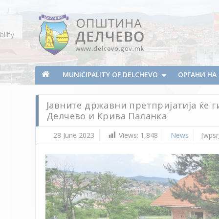
Skip To Content
ility
Municipality of Delchevo
Municipality of Delchevo
MUNICIPALITY OF DELCHEVO
ОРГАНИ Н
Јавните државни претпријатија ќе 
Делчево и Крива Паланка
28 June 2023
Views:
1,848
News
[wpsr