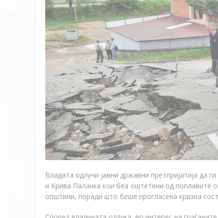
Владата одлучи јавни државни претпријатија да г
и Крива Паланка кои беа оштетени од поплавите 
општини
,
поради што беше прогласена кризна сост
Според владината одлука, во интерес на граѓаните