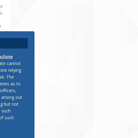
ни
а
а
achine
late cannot
one relying
sk. The
tees as to
officers,
 arising out
ng but not
y such
of such