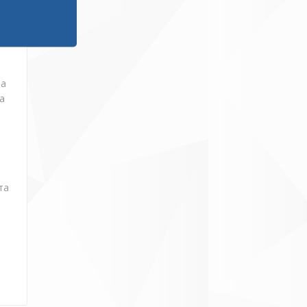
ја
а
та