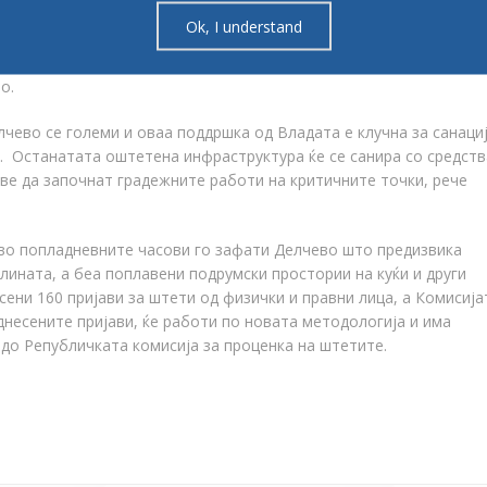
Ok, I understand
те еден доказ дека оваа Влада покажува вистинска грижа за
о.
чево се големи и оваа поддршка од Владата е клучна за санаци
. Останатата оштетена инфраструктура ќе се санира со средств
е да започнат градежните работи на критичните точки, рече
 во попладневните часови го зафати Делчево што предизвика
лината, а беа поплавени подрумски простории на куќи и други
ни 160 пријави за штети од физички и правни лица, а Комисија
днесените пријави, ќе работи по новата методологија и има
 до Републичката комисија за проценка на штетите.