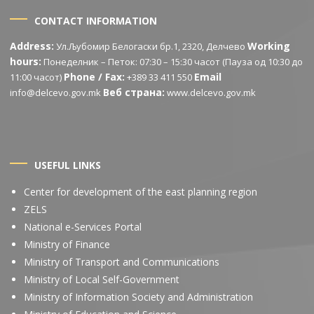
CONTACT INFORMATION
Address:
Working
Ул.Љубомир Белогаски бр.1, 2320, Делчево
hours:
Понеделник – Петок: 07:30 – 15:30 часот (Пауза од 10:30 до
Phone / Fax:
Email
11:00 часот)
+389 33 411 550
Веб страна:
info@delcevo.gov.mk
www.delcevo.gov.mk
USEFUL LINKS
Center for development of the east planning region
ZELS
National e-Services Portal
Ministry of Finance
Ministry of Transport and Communications
Ministry of Local Self-Government
Ministry of Information Society and Administration