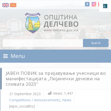
Skip To Content
Municipality of Delchevo
Municipality of Delchevo
Menu
ЈАВЕН ПОВИК за пријавување учесници во
манифестацијата „Пијанечки денови на
сливата 2023“
Views:
1,447
21 September 2023
Competitions / Announcements
,
News
[wpsr_socialbts]