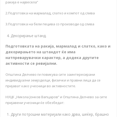
ракија е највесела“
2.Подготовка на мармалад, слатко и компот од слива
3.Подготовка на бели пецива со производи од слива
Декорирање штанд.
П
одготовката на ракија, мармалад и слатко, како и
декорирањето на штандот ќе има
натпреварувачки карактер, а додека другите
активности се ревијални.
Општина Делчево ги повикува сите заинтересирани
индивидуални земјоделци, физички и правни лица да се
пријават како учесници во активностите.
НУЦК „Никола Јонков Вапцаров“ и Општина Делчево за сите
пријавени учесници ќе обезбедат:
Други потрошни материјали како дрва, шеќер, брашно