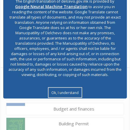
The English translation of delcevo.gov.mk is provided by
Делчево или да се подигнат во НУЦК „Никола Јонков
Google Neural Machine Translation
to assist you in
reading the content of the website. Google Translate cannot
Вапцаров“.
translate all types of documents, and may not provide an exact
translation. Anyone relying on information obtained from
Google Translate does so at his or her own risk. The
Пријава за „Пијанечки денови на сливата 2023“
Manucipatility of Delchevo does not make any promises,
assurances, or guarantees as to the accuracy of the
translations provided. The Manucipatility of Delchevo, its
officers, employees, and / or agents shall not be liable for
SHARES
damages or losses of any kind arising out of, or in connection
Views:
1,447
with, the use or performance of such information, including but
not limited to, damages or losses caused by reliance upon the
accuracy of any such information, or damages incurred from the
viewing, distributing, or copying of such materials.
Ask the mayor
Ok, I understand
Report a problem
Budget and finances
Building Permit