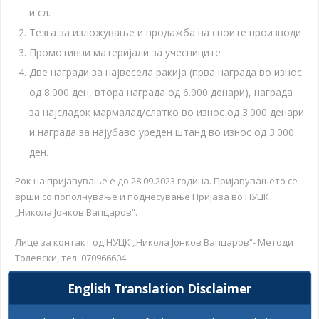
и сл.
Тезга за изложување и продажба на своите производи
Промотивни материјали за учесниците
Две награди за највесела ракија (прва награда во износ
од 8.000 ден, втора награда од 6.000 денари), награда
за најсладок мармалад/слатко во износ од 3.000 денари
и награда за најубаво уреден штанд во износ од 3.000
ден.
Рок на пријавување е до 28.09.2023 година. Пријавувањето се
врши со пополнување и поднесување Пријава во НУЦК
„Никола Јонков Вапцаров“.
Лице за контакт од НУЦК „Никола Јонков Вапцаров“- Методи
Толевски, тел. 070966604
English Translation Disclaimer
e-mail: centarzakultura@yahoo.com
Пријавите може да се симнат од веб- страницата на Општина