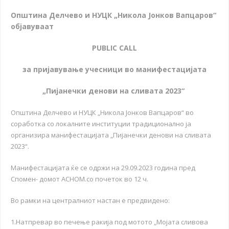
Општина Делчево и НУЦК „Никола Јонков Вапцаров“
објавуваат
PUBLIC CALL
за пријавување учесници во манифестацијата
„
Пијанечки денови на сливата 2023“
Општина Делчево и НУЦК „Никола Јонков Вапцаров“ во
соработка со локалните институции традиционално ја
организира манифестацијата „Пијанечки денови на сливата
2023“.
Манифестацијата ќе се одржи на 29.09.2023 година пред
Спомен- домот АСНОМ.со почеток во 12 ч.
Во рамки на централниот настан е предвидено:
1.Натпревар во печење ракија под мотото „Мојата сливова