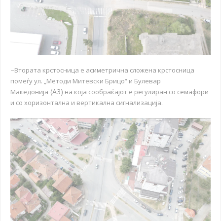
–
Втората крстосница е асиметрична сложена крстосница
помеѓу ул. „Методи Митевски Брицо“ и Булевар
(A3)
Македонија
на која сообраќајот е регулиран со семафори
и со хоризонтална и вертикална сигнализација.