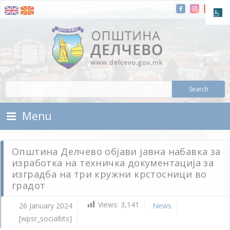
Skip To Content
Municipality of Delchevo
Municipality of Delchevo
Menu
Општина Делчево објави јавна набавка за
изработка на техничка документација за
изградба на три кружни крстосници во
градот
Views:
3,141
26 January 2024
News
[wpsr_socialbts]