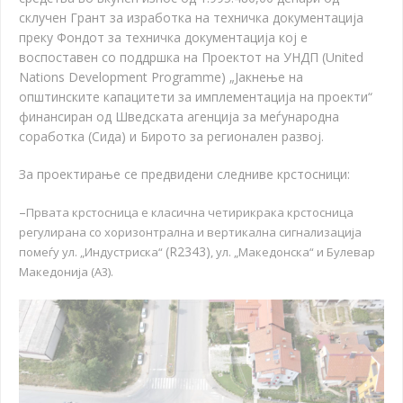
склучен Грант за изработка на техничка документација
преку Фондот за техничка документација кој е
воспоставен со поддршка на Проектот на УНДП (United
Nations Development Programme) „Јакнење на
општинските капацитети за имплементација на проекти“
финансиран од Шведската
a
генција за меѓународна
соработка (Сида) и Бирото за регионален развој
.
За проектирање се предвидени следниве крстосници:
–
Првата крстосница е класична четирикрака крстосница
регулирана со хоризонтрална и вертикална сигнализација
(R2343)
помеѓу ул. „Индустриска“
, ул. „Македонска“ и Булевар
Македонија (А3).