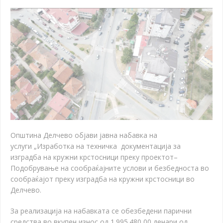
Општина Делчево објави јавна набавка на
услуги
„
Изработка на техничка документација за
изградба на кружни крстосници преку проектот
–
Подобрување на сообраќајните услови и безбедноста во
сообраќајот преку изградба на кружни крстосници во
Делчево
.
За реализација на набавката се обезбедени парични
средства во вкупен износ од 1.995.480,00 денари од