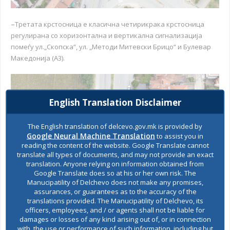
–
Третата крстосница е класична четирикрака крстосница
регулирана со хоризонтална и вертикална сигнализација
помеѓу ул.„Скопска“, ул. „Методи Митевски Брицо“ и Булевар
Македонија (А3).
English Translation Disclaimer
The English translation of delcevo.gov.mk is provided by
Google Neural Machine Translation
to assist you in
reading the content of the website. Google Translate cannot
translate all types of documents, and may not provide an exact
translation. Anyone relying on information obtained from
Google Translate does so at his or her own risk. The
Manucipatility of Delchevo does not make any promises,
assurances, or guarantees as to the accuracy of the
translations provided. The Manucipatility of Delchevo, its
Како критериум за избор на најповолна понуда ќе се
officers, employees, and / or agents shall not be liable for
користи економски најповолната понуда врз основа
damages or losses of any kind arising out of, or in connection
на:
најдобриот однос помеѓу цената и квалитетот .
with, the use or performance of such information, including but