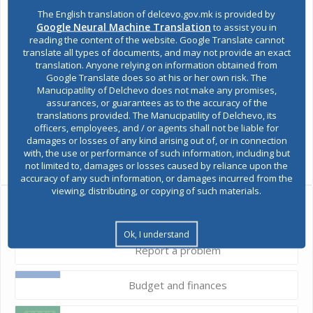
,
наредната година
а Општина Делчево почитувајќи го гласот
The English translation of delcevo.gov.mk is provided by
и мислењето на граѓаните и анализирајќи
Google Neural Machine Translation
to assist you in
предложените
ги
приоритети ќе ги предвиди за реализација.
reading the content of the website. Google Translate cannot
translate all types of documents, and may not provide an exact
translation. Anyone relying on information obtained from
Google Translate does so at his or her own risk. The
Manucipatility of Delchevo does not make any promises,
assurances, or guarantees as to the accuracy of the
translations provided. The Manucipatility of Delchevo, its
officers, employees, and / or agents shall not be liable for
damages or losses of any kind arising out of, or in connection
SHARES
with, the use or performance of such information, including but
Views:
1,624
not limited to, damages or losses caused by reliance upon the
accuracy of any such information, or damages incurred from the
viewing, distributing, or copying of such materials.
Ask the mayor
Ok, I understand
Report a problem
Budget and finances