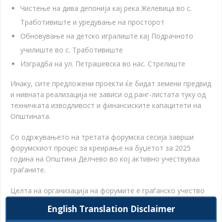
Чистење на дива депонија кај река Желевица во с.
Тработивиште и уредување на просторот
Обновување на детско игралиште кај Подрачното
училиште во с. Тработивиште
Изградба на ул. Петрашевска во нас. Стрелиште
Инаку, сите предложени проекти ќе бидат земени предвид
и нивната реализација не зависи од ранг-листата туку од
техничката изводливост и финансиските капацитети на
Општината.
Со одржувањето на третата форумска сесија заврши
форумскиот процес за креирање на буџетот за 2025
година на Општина Делчево во кој активно учествуваа
граѓаните.
Целта на организација на форумите е граѓанско учество
во процесот на донесување
одлуки, во
на
English Translation Disclaimer
случајот,
приоритетните проекти за реализација за