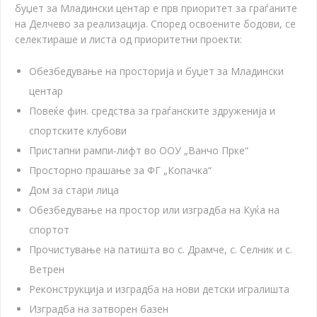
буџет за Младински центар е прв приоритет за граѓаните
на Делчево за реализација. Според освоените бодови, се
селектираше и листа од приоритетни проекти:
Обезбедување на просторија и буџет за Младински
центар
Повеќе фин. средства за граѓанските здруженија и
спортските клубови
Пристапни рампи-лифт во ООУ „Ванчо Прке“
Просторно прашање за ФГ „Копачка“
Дом за стари лица
Обезбедување на простор или изградба на Куќа на
спортот
Прочистување на патишта во с. Драмче, с. Селник и с.
Ветрен
Реконструкција и изградба на нови детски игралишта
Изградба на затворен базен