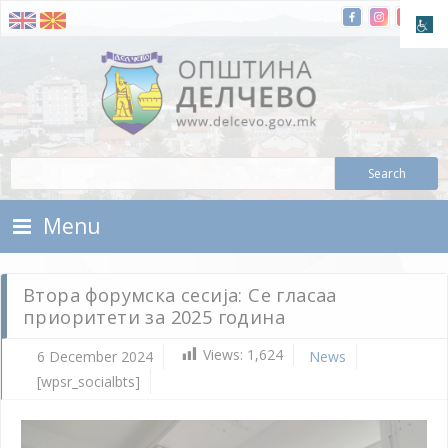
Skip To Content
Municipality of Delchevo
Municipality of Delchevo
Menu
Втора форумска сесија: Се гласаа
приоритети за 2025 година
Views:
1,624
6 December 2024
News
[wpsr_socialbts]