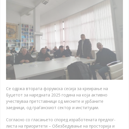
Се одржа втората форумска сесија за креирање на
Буџетот за наредната 2025 година на која активно
учествуваа претставници од месните и урбаните
заедници, од граѓанскиот сектор и институции.
Согласно со гласањето според изработената предлог-
листа на приоритети – Обезбедување на просторија и