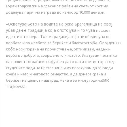
Горан Трајковски на среќниот фаќач на светиот крст му
доделува парична награда во износ од 10.000 денари.
Осветувањето на водите на река Брегалница на овој
–
убав ден е традиција која опстојува и го чува
нашиот
Тоа
идентитет и вера.
е традиција која нѐ обединува во
а. О
со
вербата и во желбите за бериќет и благосостојб
вој ден
себе
п
носи
орака на прочистување, оптимизам, надеж и
верба во доброто, совршеното, чистото. Упатувам честитки
на нашиот сограѓанин кој успеа да го фати светиот крст од
студените води на Брегалница и му посакувам да го следи
среќа и него и неговото семејство, а да донесе среќа и
said
бериќет на целиот наш град. Нека е за многу години
Trajkovski.