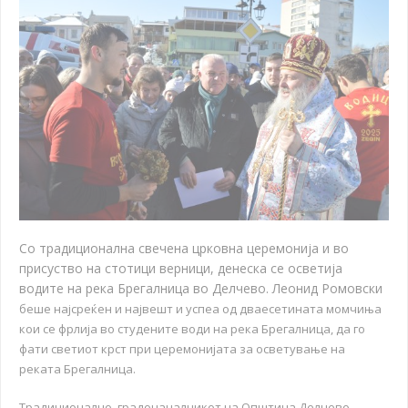
Со традиционална свечена црковна церемонија и во
присуство на стотици верници, денеска се осветија
водите на река Брегалница во Делчево. Леонид Ромовски
беше најсреќен и највешт и успеа од дваесетината момчиња
кои се фрлија во студените води на река Брегалница, да го
фати светиот крст при церемонијата за осветување на
реката Брегалница.
Традиционално, градоначалникот на Општина Делчево,