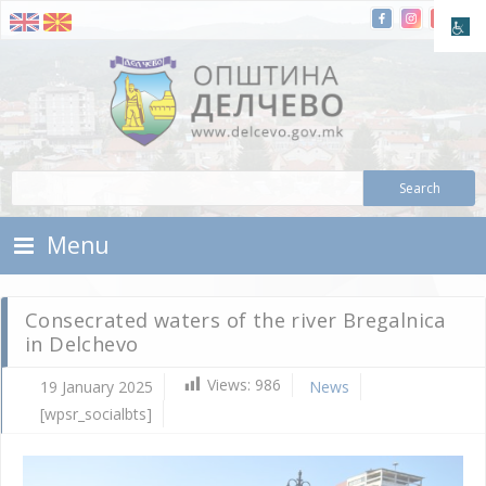
Skip To Content
Municipality of Delchevo
Municipality of Delchevo
Menu
Consecrated waters of the river Bregalnica
in Delchevo
Views:
986
19 January 2025
News
[wpsr_socialbts]