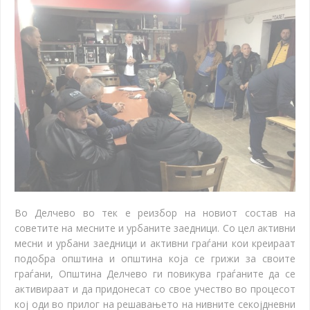
Во Делчево во тек е реизбор на новиот состав на
советите на месните и урбаните заедници. Со цел активни
месни и урбани заедници и активни граѓани кои креираат
подобра општина и општина која се грижи за своите
граѓани, Општина Делчево ги повикува граѓаните да се
активираат и да придонесат со свое учество во процесот
кој оди во прилог на решавањето на нивните секојдневни