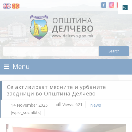
Skip To Content
Municipality of Delchevo
Municipality of Delchevo
Menu
Се активираат месните и урбаните
заедници во Општина Делчево
Views:
621
14 November 2025
News
[wpsr_socialbts]