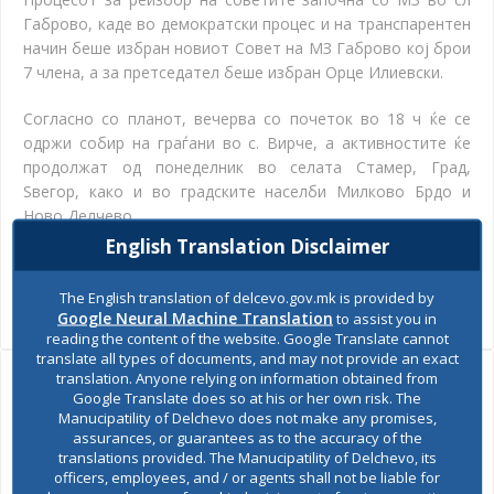
Габрово, каде во демократски процес и на транспарентен
начин беше избран новиот Совет на МЗ Габрово кој брои
7 члена, а за претседател беше избран Орце Илиевски.
Согласно со планот, вечерва со почеток во 18 ч ќе се
одржи собир на граѓани во с. Вирче, а активностите ќе
продолжат од понеделник во селата Стамер, Град,
Ѕвегор, како и во градските населби Милково Брдо и
Ново Делчево.
English Translation Disclaimer
SHARES
The English translation of delcevo.gov.mk is provided by
Views:
621
Google Neural Machine Translation
to assist you in
reading the content of the website. Google Translate cannot
translate all types of documents, and may not provide an exact
translation. Anyone relying on information obtained from
Ask the mayor
Google Translate does so at his or her own risk. The
Manucipatility of Delchevo does not make any promises,
assurances, or guarantees as to the accuracy of the
Report a problem
translations provided. The Manucipatility of Delchevo, its
officers, employees, and / or agents shall not be liable for