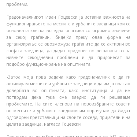
проблеми.
Градоначалникот Иван Гоцевски ја истакна важноста на
функционирањето на месните и урбаните заедници кои се
основната клетка во една општина со огромно значење
за секој граѓанин, бидејќи преку оваа форма на
организирање се овозможува граѓаните да се активни во
својата заедница, да дадат придонес во решавањето на
нивните секојдневни проблеми и да придонесат за
подобро функционирање на општината.
-Затоа моја прва задача како градоначалник е да ги
активирам месните и урбаните заедници и да им ја вратам
довербата во општината, како институција и да им
потврдам дека тука сме заедно да ги решаваме
проблемите. На сите членови на новоизбраните совети
во месните и урбаните заедници им порачувам да бидат
одговорни претставници на своите соседи, пријатели и на
целата заедница, нагласи Гоцевски.
Процесот за реизбор на советите започна со МЗ во сл