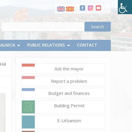
ООУ
„Ванчо
Прке“
во
посета
на
GALNICA
градоначалникот
PUBLIC RELATIONS
CONTACT
и
Општина
на
Делчево
Ask the mayor
Report a problem
Budget and finances
Building Permit
E-Urbanism