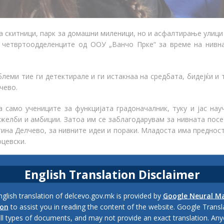
 скитници, парк за домашни миленици, но и асфалтирање улици
 четвртоодделенците од ООУ „Ванчо Прке“ за време на нивн
леми тие ги детектирале и ги истакнаа на средбата, бидејќи и 
чево.
 само учениците за функцијата градоначалник, туку и јас нау
 желби и амбиции.
Затоа им се заблагодарувам за нивната посе
на Делчево, за нивните идеи и пораки. Младоста има предност
оцевски.
адоначалникот, се организира во рамките на предметот општес
English Translation Disclaimer
нституции, а целта е учениците изворно да се информираат
чинот на носење одлуки и сл.
glish translation of delcevo.gov.mk is provided by
Google Neural M
ion
to assist you in reading the content of the website. Google Trans
all types of documents, and may not provide an exact translation. Any