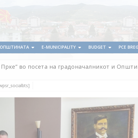
А ОПШТИНАТА
E-MUNICIPALITY
BUDGET
PCE BRE
Прке“ во посета на градоначалникот и Општи
wpsr_socialbts]