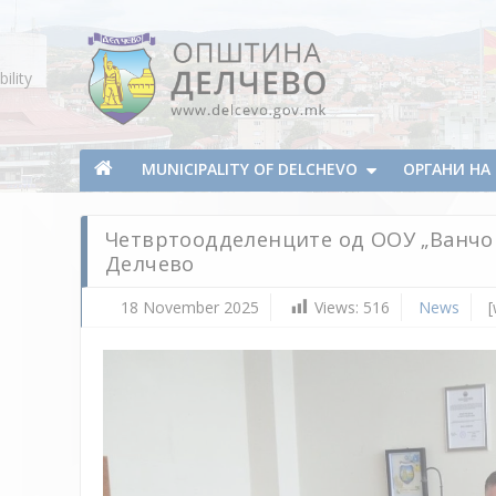
Skip To Content
ility
Municipality of Delchevo
Municipality of Delchevo
MUNICIPALITY OF DELCHEVO
ОРГАНИ Н
Четвртоодделенците од ООУ „Ванчо 
Делчево
18 November 2025
Views:
516
News
[