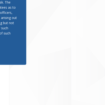
sk. The
tees as to
officers,
 arising out
ng but not
y such
of such