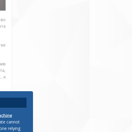
 во
ата
тие
чив
та,
, а
тво
 за
achine
late cannot
one relying