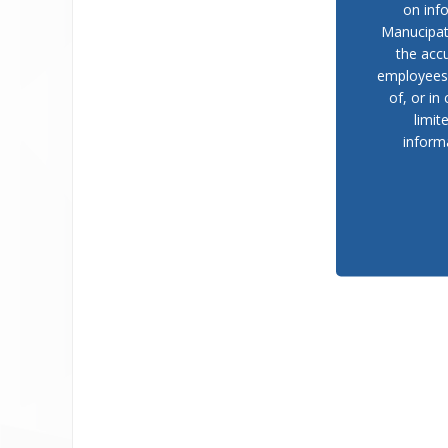
on inf
Manucipat
the accu
employees, 
of, or in
limit
inform