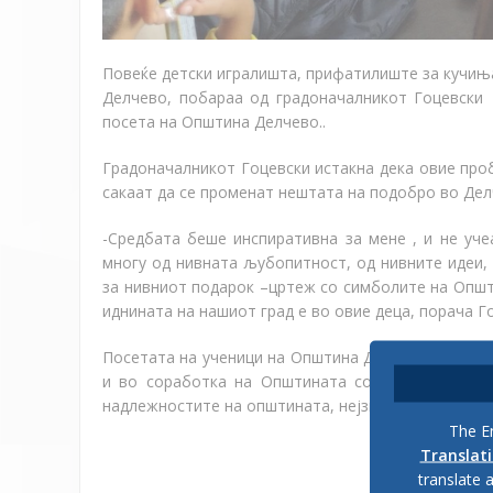
Повеќе детски игралишта, прифатилиште за кучиња
Делчево, побараа од градоначалникот Гоцевски
посета на Општина Делчево..
Градоначалникот Гоцевски истакна дека овие проб
сакаат да се променат нештата на подобро во Дел
-Средбата беше инспиративна за мене , и не учеа
многу од нивната љубопитност, од нивните идеи,
за нивниот подарок –цртеж со симболите на Општи
иднината на нашиот град е во овие деца, порача Г
Посетата на ученици на Општина Делчево и на гр
и во соработка на Општината со образовните и
надлежностите на општината, нејзините органи, на
The En
Translat
translate 