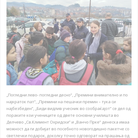
„Погледни лево- погледни десно“, „Премини внимателно и по
најкраток пат“, „Премини на пешачки премин – тука си
најбезбеден“, „Биди видлив учесник во сообраќајот“ се дел од
пораките кои учениците од двете основни училишта во
Делчево „Св.Климент Охридски“ и „Ванчо Прке“ денеска имаа
можност да ги добијат во посебното новогодишно пакетче со
светлечки подарок, доколку точно одговорат на прашања од