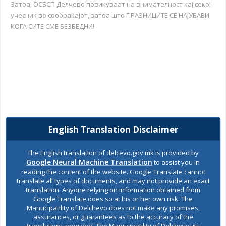
Затоа, ОСБСП Делчево повикуваат на внимателност кај секој
учесник во сообраќајот, затоа што ПРАЗНИЦИТЕ СЕ НАЈУБАВИ
КОГА СИТЕ СМЕ БЕЗБЕДНИ!
English Translation Disclaimer
The English translation of delcevo.gov.mk is provided by
Google Neural Machine Translation
to assist you in
reading the content of the website. Google Translate cannot
translate all types of documents, and may not provide an exact
translation. Anyone relying on information obtained from
Google Translate does so at his or her own risk. The
Manucipatility of Delchevo does not make any promises,
assurances, or guarantees as to the accuracy of the
translations provided. The Manucipatility of Delchevo, its