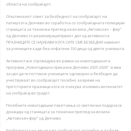
областа на сообраќајот.
Општинскиот совет за безбедност на сообраќајот на
патиштата Делчево во соработка со сообраќајната полицијаи
станицата за технички преглед на возила „Автовозач – фер“
од Делчево го реализирашепрвиот дел од активноста
ПРАЗНИЦИТЕ СЕ НАЈУБАВИ КОГА СИТЕ СМЕ БЕЗБЕДНИ наменет
за учениците каде беа опфатени 150 деца од двете училишта.
Активностасе спроведува во рамки на новогодишната
програма „Новогодишна приказна Делчево 2025-2026“ и има
за цел да ги поттикне учениците одговорно и безбедно да
учествуваат во сообраќајот посебно за време на
претстојните празници кога се очекува зголемен интензитет
на сообраќај во градот.
Посебните новогодишни пакетчиња со светлечки подароксе
донација од станицата за технички преглед на возила
„Автовозач-фер“ од Делчево.
Безбедноста на децата во сообраќајот потребно е да биде