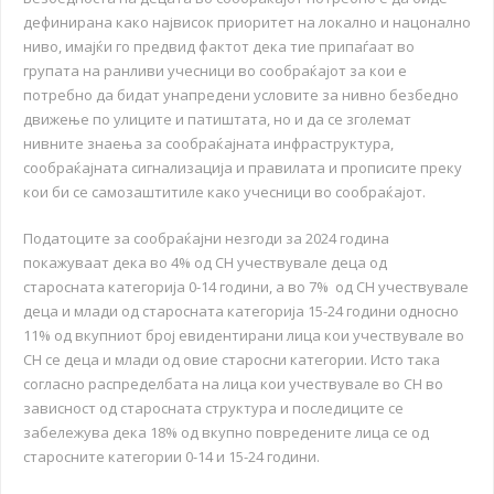
дефинирана како највисок приоритет на локално и нацонално
ниво, имајќи го предвид фактот дека тие припаѓаат во
групата на ранливи учесници во сообраќајот за кои е
потребно да бидат унапредени условите за нивно безбедно
движење по улиците и патиштата, но и да се зголемат
нивните знаења за сообраќајната инфраструктура,
сообраќајната сигнализација и правилата и прописите преку
кои би се самозаштитиле како учесници во сообраќајот.
Податоците за сообраќајни незгоди за 2024 година
покажуваат дека во 4% од СН учествувале деца од
старосната категорија 0-14 години, а во 7% од СН учествувале
деца и млади од старосната категорија 15-24 години односно
11% од вкупниот број евидентирани лица кои учествувале во
СН се деца и млади од овие старосни категории. Исто така
согласно распределбата на лица кои учествувале во СН во
зависност од старосната структура и последиците се
забележува дека 18% од вкупно повредените лица се од
старосните категории 0-14 и 15-24 години.