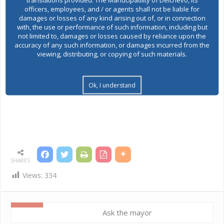
officers, employees, and / or agents shall not be liable for
damages or losses of any kind arising out of, or in connection
with, the use or performance of such information, including but
not limited to, damages or losses caused by reliance upon the
accuracy of any such information, or damages incurred from the
viewing, distributing, or copying of such materials.
Ok, I understand
SHARES
Views:
334
Ask the mayor