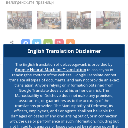
велигденските празници.
SHARES
English Translation Disclaimer
Views:
993
The English translation of delcevo.gov.mk is provided by
Google Neural Machine Translation
to assist you in
reading the content of the website. Google Translate cannot
Ask the mayor
translate all types of documents, and may not provide an exact
translation. Anyone relying on information obtained from
Google Translate does so at his or her own risk. The
Report a problem
Manucipatility of Delchevo does not make any promises,
assurances, or guarantees as to the accuracy of the
Budget and finances
translations provided. The Manucipatility of Delchevo, its
officers, employees, and / or agents shall not be liable for
damages or losses of any kind arising out of, or in connection
Building Permit
with, the use or performance of such information, including but
not limited to, damages or losses caused by reliance upon the