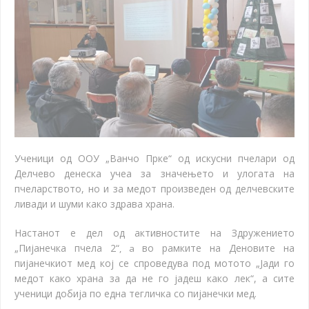
Ученици од ООУ „Ванчо Прке“ од искусни пчелари од
Делчево денеска учеа за значењето и улогата на
пчеларството, но и за медот произведен од делчевските
ливади и шуми како здрава храна.
Настанот е дел од активностите на Здружението
„Пијанечка пчела 2“
во рамките на Деновите на
, a
пијанечкиот мед кој се спроведува под мотото „Јади го
медот како храна за да не го јадеш како лек“, а сите
ученици добија по една тегличка со пијанечки мед.