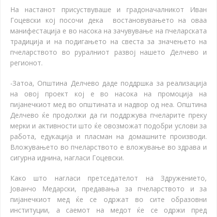
На настанот присуствуваше и градоначалникот Иван
Гоцевски кој посочи дека востановувањето на оваа
манифестација
е во насока на зачувување на пчеларската
традиција и на подигањето на свеста за значењето на
пчеларството во руралниот развој нашето Делчево и
регионот.
-Затоа, Општина Делчево даде поддршка за реализација
на овој проект кој е во насока на промоција на
пијанечкиот мед во општината и надвор од неа. Општина
Делчево ќе продолжи да ги поддржува пчеларите преку
мерки и активности што ќе овозможат подобри услови за
работа, едукација и пласман на домашните производи.
Вложувањето во пчеларството е вложување во здрава и
сигурна иднина, нагласи Гоцевски.
Како што нагласи претседателот на Здружението,
Јованчо Медарски, предавања за пчеларството и за
пијанечкиот мед ќе се одржат во сите образовни
институции, а саемот на медот ќе се одржи пред