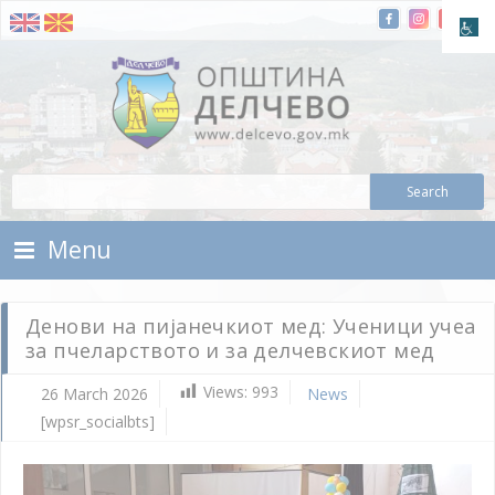
Skip To Content
Municipality of Delchevo
Municipality of Delchevo
Menu
Денови на пијанечкиот мед: Ученици учеа
за пчеларството и за делчевскиот мед
Views:
993
26 March 2026
News
[wpsr_socialbts]