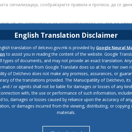
ната сигнализација, сообраќајните правила и прописи, да се дви
ост сѐ до завршување на реконструкцијата на дел од улиц
English Translation Disclaimer
glish translation of delcevo.gov.mk is provided by
Google Neural M
ion
to assist you in reading the content of the website. Google Trans
тралното градско подрачје преку постојните улици почитувајќи
all types of documents, and may not provide an exact translation. Any
ormation obtained from Google Translate does so at his or her own ri
ility of Delchevo does not make any promises, assurances, or guaran
тока секој ден преку постојните улици почитувајќи го времен
racy of the translations provided. The Manucipatility of Delchevo, its 
and / or agents shall not be liable for damages or losses of any kind
те и персоналот на училиштето/градинката ќе биде возможен пр
 connection with, the use or performance of such information, includi
на сообраќај.
ed to, damages or losses caused by reliance upon the accuracy of an
ation, or damages incurred from the viewing, distributing, or copying 
ажурирани информациите за изведбата.
materials.
одветно прилагодување на потребите за брзо и наврем