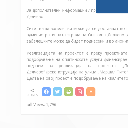
За дополнителни информации / прашања, обрате с
Делчево.
Сите ваши забелешки може да се доставаат во 
административната зграда на Општина Делчево. Д
забелешките може да бидат поднесени и во анони
Реализацијата на проектот е п
реку проектнат
подобрување на општинските услуги финансиран 
подзаем за реализација на проектот „П
Делчево
”
(реконструкција на улица „Маршал Тито“ 
Целта на овој проект е подобрување на квалитето
SHARES
Views:
1,796