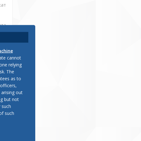
жат
ата
achine
late cannot
 го
one relying
sk. The
tees as to
иот
officers,
 arising out
еку
ng but not
y such
of such
ено