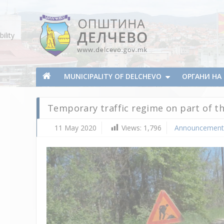
Skip To Content
ility
Municipality of Delchevo
Municipality of Delchevo
MUNICIPALITY OF DELCHEVO
ОРГАНИ Н
Temporary traffic regime on part of th
11 May 2020
Views:
1,796
Announcement