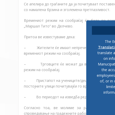
Се апелира до граѓаните да ја почитуваат поставе
со намалена брзина и зголемена претпазливост.
Времениот режим на сообраќај ќе биде во важн
„Маршал Тито“ во Делчево.
Притоа ве известуваме дека:
The En
Translat
–
Жителите ќе имаат непречен пристап до цен
translate 
времениот режим на сообраќај.
on inf
Manucipat
–
Трговците ќе можат да вршат дотур на с
the accu
режим на сообраќај.
employees, 
–
Пристапот на учениците/децата / родители
of, or in
постојните улици почитувајќи го времениот режим 
limit
inform
–
Во периодот на изведба редовно ќе бидат 
Согласно тоа, ве молиме за разбирање и со
спроведување на градежните работи.