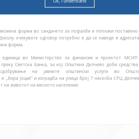
Ok, I understand
е кај Звонко Атанасов, телефонски број 075/367-901 од Општ
писмена форма во сандачето за пофалби и поплаки поставено
околу очекувате одговор потребно е да се наведе и адресата
мна форма.
а единица во Министерство за финансии и проектот МСИП
преку Светска Банка, за кој Општина Делчево доби средства
одобрување на јавните општински услуги во Општи
и „Вера Јоциќ“ и изградба на улица број 7 населба СРЦ Делчев
т на животот на месното население.