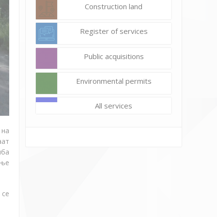
Construction land
Register of services
Public acquisitions
Environmental permits
All services
 на
аат
лба
ање
 се