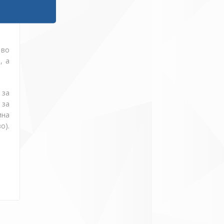
ина
 во
, а
 за
 за
на
о).