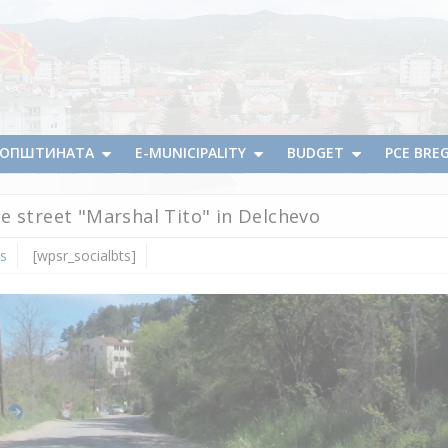
А ОПШТИНАТА
E-MUNICIPALITY
BUDGET
PCE BRE
e street "Marshal Tito" in Delchevo
s
[wpsr_socialbts]