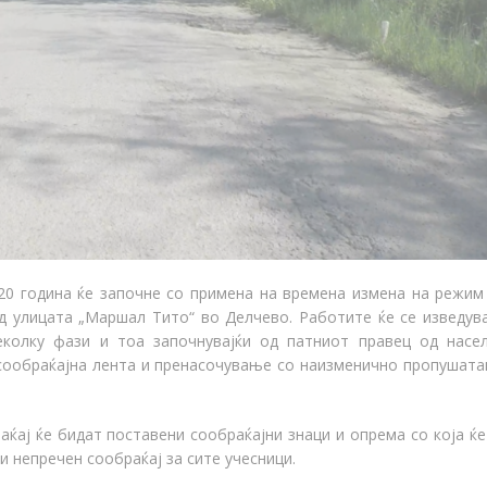
20 година ќе започне со примена на времена измена на режим
од улицата „Маршал Тито“ во Делчево. Работите ќе се изведув
колку фази и тоа започнувајќи од патниот правец од насе
сообраќајна лента и пренасочување со наизменично пропушат
ај ќе бидат поставени сообраќајни знаци и опрема со која ќе
 непречен сообраќај за сите учесници.