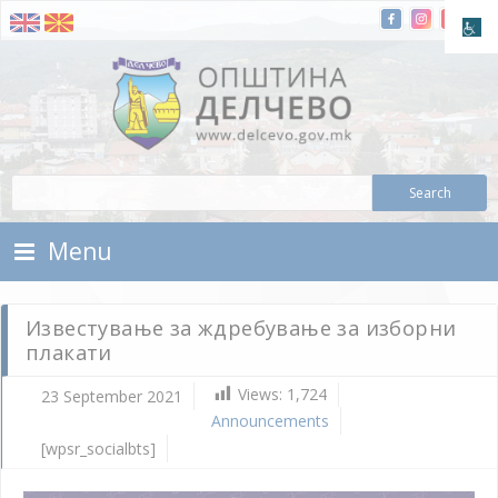
Skip To Content
Municipality of Delchevo
Municipality of Delchevo
Menu
Известување за ждребување за изборни
плакати
Views:
1,724
23 September 2021
Announcements
[wpsr_socialbts]