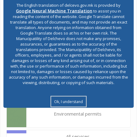
Building Permit
The English translation of delcevo.gov.mk is provided by
Google Neural Machine Translation
to assist you in
reading the content of the website. Google Translate cannot
translate all types of documents, and may not provide an exact
E-Urbanism
translation. Anyone relying on information obtained from
Google Translate does so at his or her own risk. The
Manucipatility of Delchevo does not make any promises,
assurances, or guarantees as to the accuracy of the
Construction land
translations provided. The Manucipatility of Delchevo, its
officers, employees, and / or agents shall not be liable for
damages or losses of any kind arising out of, or in connection
with, the use or performance of such information, including but
Register of services
not limited to, damages or losses caused by reliance upon the
accuracy of any such information, or damages incurred from the
viewing, distributing, or copying of such materials.
Public acquisitions
Ok, I understand
Environmental permits
All services