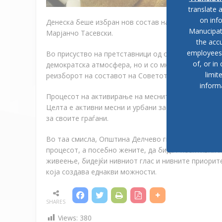
translate 
on inf
Денеска беше избран нов состав на Советот на ур
Manucipat
Марјанчо Тасевски.
the accu
employees, 
Во присуство на претставници од општинската адм
of, or in
демократска атмосфера, но и со многу предлози 
limit
реизборот на составот на Советот кој брои 9 член
inform
Процесот на активирање на месните и урбаните з
Ц
ел
та е
активни месни и урбани заедници и активн
за своите граѓани
.
Во таа смисла,
Општина Делчево ги повикува граѓа
процесот
, а посебно жените, да бидат поактивни 
живеење, бидејќи нивниот глас и нивните приори
која создава еднакви можности.
SHARES
Views:
380