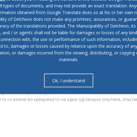
all types of documents, and may not provide an exact translation. Any
ormation obtained from Google Translate does so at his or her own ri
бана заедница Стар Расадник, а за претседател на МЗ беше избр
ility of Delchevo does not make any promises, assurances, or guaran
racy of the translations provided. The Manucipatility of Delchevo, its 
and / or agents shall not be liable for damages or losses of any kind
инистрација и на претставници од урбаната заедница, во
 connection with, the use or performance of such information, includi
за решавање на актуелните проблеми во селото, беше извршен
ed to, damages or losses caused by reliance upon the accuracy of an
ови.
ation, or damages incurred from the viewing, distributing, or copying 
materials.
аедници во Општина Делчево продолжува и наредниот период.
и граѓани кои креираат подобра општина и општина која се гри
Ok, I understand
ните да се активираат и да придонесат со свое учество во
и да се ангажираат во работата на советите во нивните места н
тети се важни во креирањето на една одговорна општина, општи