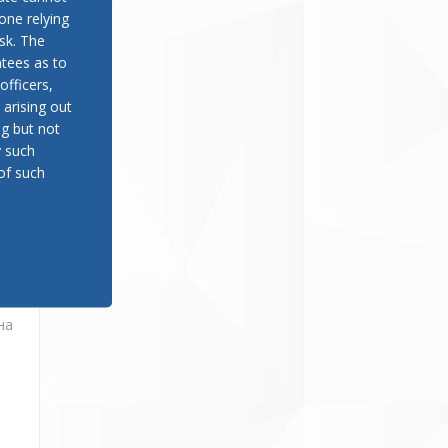
one relying
sk. The
ан
tees as to
officers,
 arising out
ng but not
y such
of such
жи
а
на