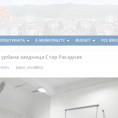
А ОПШТИНАТА
E-MUNICIPALITY
BUDGET
PCE BRE
а урбана заедница Стар Расадник
ments
[wpsr_socialbts]