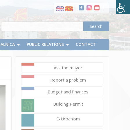
новиот
состав
на
Советот
на
урбана
GALNICA
PUBLIC RELATIONS
CONTACT
заедница
Стар
Расадник
Ask the mayor
Report a problem
Budget and finances
Building Permit
E-Urbanism