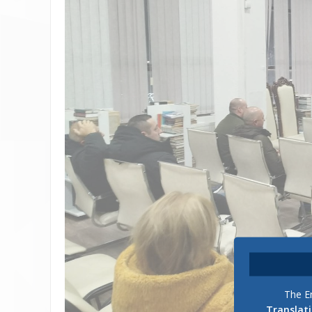
The En
Translat