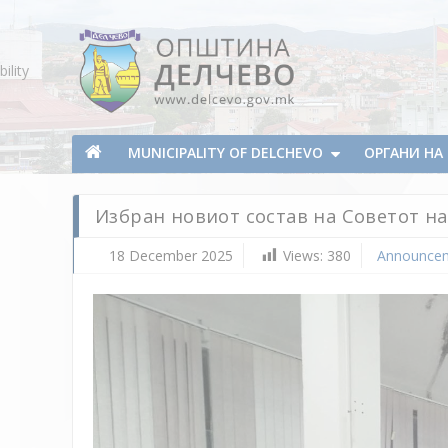
Skip To Content
ility
Municipality of Delchevo
Municipality of Delchevo
MUNICIPALITY OF DELCHEVO
ОРГАНИ Н
Избран новиот состав на Советот н
18 December 2025
Views:
380
Announce