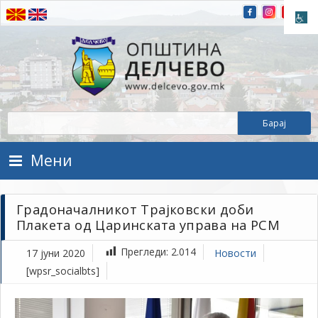
Прескокнете на содржината
Општина Делчево
Општина Делчево
Мени
Градоначалникот Трајковски доби
Плакета од Царинската управа на РСМ
Прегледи:
2.014
17 јуни 2020
Новости
[wpsr_socialbts]