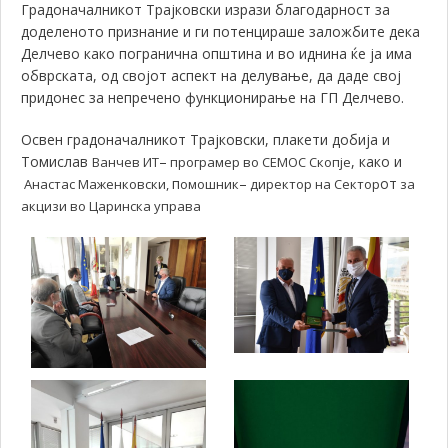
Градоначалникот Трајковски изрази благодарност за
доделеното признание и ги потенцираше заложбите дека
Делчево како погранична општина и во иднина ќе ја има
обврската, од својот аспект на делување, да даде свој
придонес за непречено функционирање на ГП Делчево.
Освен градоначалникот Трајковски, плакети добија и
Томислав
–
, како и
Ванчев ИТ
програмер во СЕМОС Скопје
п
–
от
Анастас Маженковски,
омошник
директор на Сектор
за
акцизи во Царинска управа