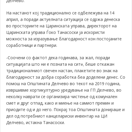
Делчево.
На настанот кој традиционално се одбележува на 14
април, а поради актуелната ситуација се одржа денеска
во просториите на Царинската управа, директорот на
Царинската управа Ѓоко Танасоски ја искористи
можноста за изразување благодарност кон постојаните
соработници и партнери
.
-Соочени со фактот дека годинава, за жал, поради
ситуацијата што ни е позната на сит
беше откажан
e,
традиционалниот свечен настан, плакетите во знак на
благодарност за добра соработка беа доделени денес. Со
помош на Општината Делчево во текот на 2019 година,
извршивме хортикултурно уредување на ГП Делчево, во
неколку наврати се организира чистење од комунален
смет и друг отпад, како и миење на самиот премин и
приодите од и до него. Покрај тоа Општината донираше и
дел од потребниот канцелариски инвентар на ЦИ
Делчево, истакна Танасоски.