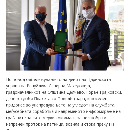
По повод одбележувањето на денот на Царинската
управа на Република Северна Македонија,
градоначалникот на Општина Делчево, Горан Трајковски,
денеска доби Плакета со Повелба заради посебен
придонес во унапредувањето на угледот на службата,
меѓусебната соработка и навременото информирање на
граѓаните за сите мерки кои имаат за цел побрз и
непречен проток на патници, возила и стока преку ГП