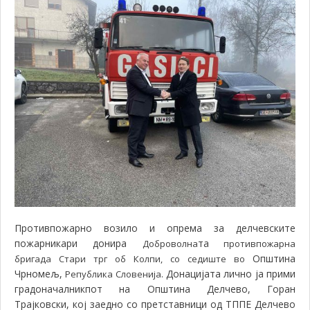
Противпожарно возило и опрема за делчевските
пожарникари донира
та
Доброволна
противпожарна
Општина
бригада Стари трг об Колпи, со седиште во
Чрномељ,
. Донацијата лично ја прими
Република Словенија
градоначалникпот на Општина Делчево, Горан
Трајковски, кој заедно со претставници од ТППЕ Делчево