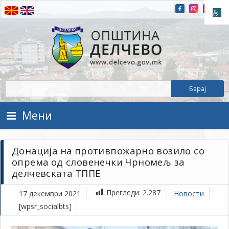
Прескокнете на содржината
Општина Делчево
Општина Делчево
Мени
Донација на противпожарно возило со
опрема од словенечки Чрномељ за
делчевската ТППЕ
Прегледи:
2.287
17 декември 2021
Новости
[wpsr_socialbts]