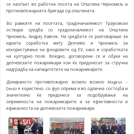
се наоѓаат во работна посета на Општина Черномељ и
протиовпожарната бригада од општината.
Во рамките на посетата, градоначалникот Трајковски
оствари средба со градоначалникот на Општина
Чрномељ,
Андреј Кавсек. На средбата
се разговараше за
идната соработка меѓу Делчево и Чрномељ за
искористување на фондовите од ЕУ, како и соработката
на културно поле. Воедно, договорени се и обуки на
делчевските пожарникари кои ќе придонесат за стручна
надградба на капацитетите на пожарникарите.
Донираното противпожарно возило возило
Magirus –
е користено, со фул опрема и во одлична состојба и
Deutz
значително ќе придонесе за подобрување на
опременоста на пожарникарите и за ефективноста и
ефикасноста на делчевските пожарникари.