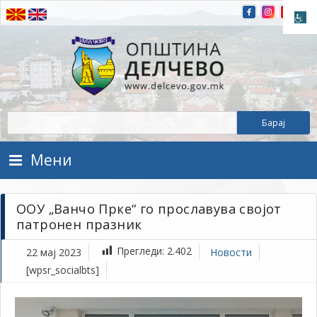
Прескокнете на содржината
Општина Делчево
Општина Делчево
Мени
ООУ „Ванчо Прке“ го прославува својот
патронен празник
Прегледи:
2.402
22 мај 2023
Новости
[wpsr_socialbts]