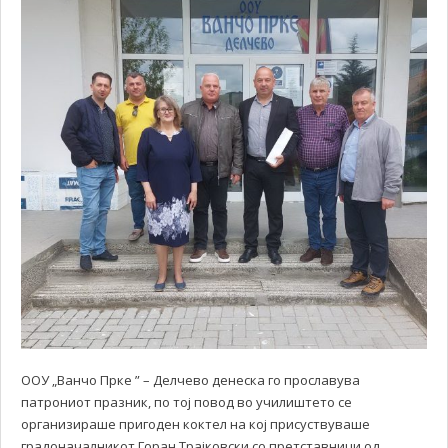
ООУ „Ванчо Прке ” – Делчево денеска го прославува
патрониот празник, по тој повод во училиштето се
организираше пригоден коктел на кој присуствуваше
градоначалникот Горан Трајковски со претставници од