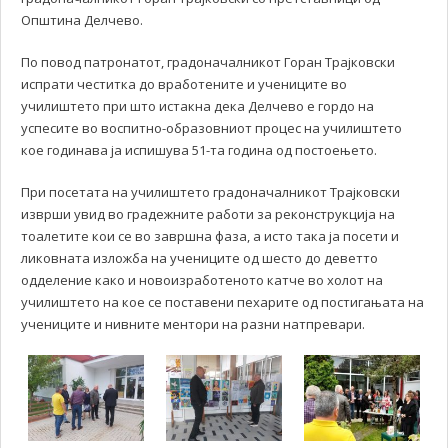
Општина Делчево.
По повод патронатот, градоначалникот Горан Трајковски
испрати честитка до вработените и учениците во
училиштето при што истакна дека Делчево е гордо на
успесите во воспитно-образовниот процес на училиштето
кое годинава ја испишува 51-та година од постоењето.
При посетата на училиштето градоначалникот Трајковски
изврши увид во градежните работи за реконструкција на
тоалетите кои се во завршна фаза, а исто така ја посети и
ликовната изложба на учениците од шесто до деветто
одделение како и новоизработеното катче во холот на
училиштето на кое се поставени пехарите од постигањата на
учениците и нивните ментори на разни натпревари.