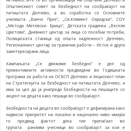
Општинскиот совет за безбедност на сообраќајот на
патиштата Делчево, а во соработка со Основните
училишта „Ванчо Прке“, „Св.Климент Охридски“, СОУ
„Методи Митевски- Брицо“, Детската градинка „Весели
Цветови“, Дневниот центар за лица со посебни потреби,
Полициската станица од општа надлежност Делчево,
Регионалниот центар за гранични работи – Исток и други
заинтересирани лица.
Кампањата „Се движиме безбедно“ е дел од
превентивните активности предвидени во Годишната
програма за работа на ОСБСП Делчево и Акцискиот план
на Стратегијата за безбедност на патиштата Делчево, а
има за цел да ја унапреди безбедноста на пешаците со
акцент на децата како пешаци во сообраќајот.
Безбедноста на децата во сообраќајот е дефинирана како
највисок приоритет на локално и нацонално ниво имајќи
го предвид фактот дека тие припаѓаат во
групата ранливи учесници во сообраќајот за кои е