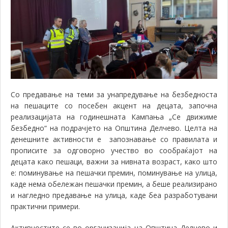
Со предавање на теми за унапредување на безбедноста
на пешаците со посебен акцент на децата, започна
реализацијата на годинешната Кампања „Се движиме
безбедно“ на подрачјето на Општина Делчево. Целта на
денешните активности е запознавање со правилата и
прописите за одговорно учество во сообраќајот на
децата како пешаци, важни за нивната возраст, како што
е: поминување на пешачки премин, поминување на улица,
каде нема обележан пешачки премин, а беше реализирано
и нагледно предавање на улица, каде беа разработувани
практични примери.
Активностите се во организација на Општина Делчево и