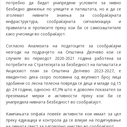
потребно да бидат унапредени условите за нивно
безбедно движење по улиците и патиштата, но и да се
зголемат нивните знаења за сообраќајната
инфраструктура, сообраќајната сигнализација и
правилата и прописите преку кои би се самозаштитиле
како учесници во сообраќајот.
Согласно Анализата на податоците за сообраќајни
незгоди на подрачјето на Општина Делчево кои се
случиле во периодот 2020-2021 година работена за
потребите на Стратегијата за безбедност на патиштата и
Акцискиот план за Општина Делчево 2023-2027, е
евидентно дека скоро половина од вкупниот број лица
здобиени со лесна телесна повреда се деца и млади од 15
до 24 години, односно 47,3% што е доволен показател за
преземање мерки и активности преку кои би се
унапредила нивната безбедност во сообраќајот
.
Кампањата опфаќа повеќе активнсти кои имаат за цел
преку едукација и контрола да се влијае на подигнување
на јавната свест за одговорно учество во сообраќајот.