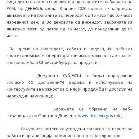
со
лица дека согласно
мерките и препораките на Владата на
,
денеска,
,
РСМ
од
среда
8 април 2020 година, се забранува
движењето на граѓаните во периодот од 16 часот до 05 часот
, а в
наредниот ден
о деновите од викендот, забраната за
движење важи од петок од 16 часот, до понеделник до 05
часот.
За време на викендите, сабота и недела, ќе работат
економските оператори
само
кои имаат можност само за on-
за
line продажба и
дистрибуција на продукти.
субјекти
· Дежурните
ќе бидат определени
со
те
согласно
доставени
барања и исполнување на
он-лајн продажба и достава
критериумите за можност за
на
;
неопходни намирници
с
о
–
· Барањата
е
бјавени на веб
ицата
О
Делчево
www.delcevo.gov.mk
;
стран
на
пштина
со
· Дежурните аптеки се утврдени согласно
планот за
работа и организација на Министерството за здравство.