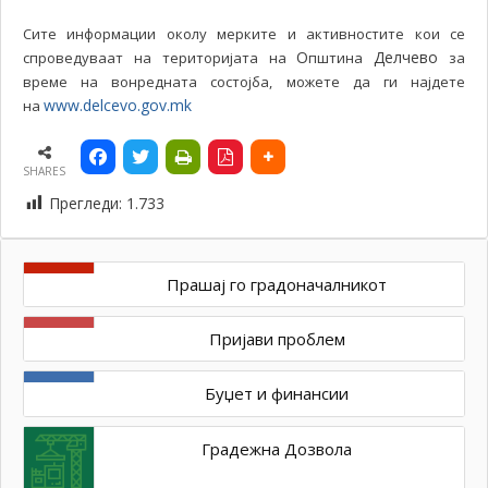
Сите информации околу мерките и активностите кои се
О
Делчево
спроведуваат на територијата на
пштина
за
време на вонредната состојба, можете да ги најдете
www.delcevo.gov.mk
на
SHARES
Прегледи:
1.733
Прашај го градоначалникот
Пријави проблем
Буџет и финансии
Градежна Дозвола