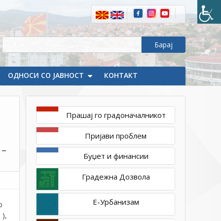
Очипала,
Општина
Делчево
т.бр
026/05/22
од
септември
ОДНОСИ СО ЈАВНОСТ
КОНТАКТ
2022
г
постапка
Прашај го градоначалникот
во
систем
Пријави проблем
–
 –
45112
Буџет и финансии
Градежна Дозвола
Е-Урбанизам
р
),