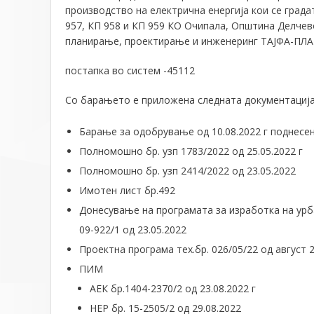
производство на електрична енергија кои се града
957, КП 958 и КП 959 КО Очипала, Општина Делчево
планирање, проектирање и инженеринг ТАЈФА-ПЛАН 
постапка во систем -45112
Со барањето е приложена следната документација
Барање за одобрување од 10.08.2022 г поднесено
Полномошно бр. узп 1783/2022 од 25.05.2022 г
Полномошно бр. узп 2414/2022 од 23.05.2022
Имотен лист бр.492
Донесување на програмата за изработка на урб
09-922/1 од 23.05.2022
Проектна програма тех.бр. 026/05/22 од август 2
ПИМ
АЕК бр.1404-2370/2 од 23.08.2022 г
НЕР бр. 15-2505/2 од 29.08.2022