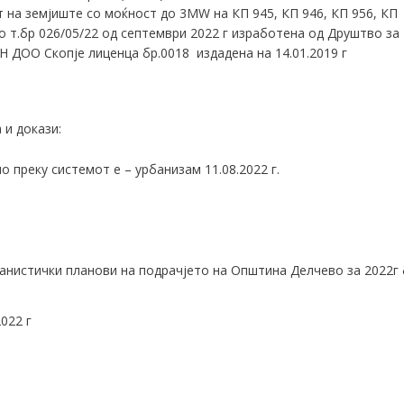
т на земјиште со моќност до 3MW на КП 945, КП 946, КП 956, КП
 т.бр 026/05/22 од септември 2022 г изработена од Друштво за
ДОО Скопје лиценца бр.0018 издадена на 14.01.2019 г
 и докази:
 преку системот е – урбанизам 11.08.2022 г.
анистички планови на подрачјето на Општина Делчево за 2022г 
022 г