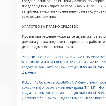
Градоначалникот на Општина Делчево по извршен
предлог од Комисијата за урбанизам УП1 бр 08-20 
за урбанистичко планирање планирање ( Службен в
како во диспозитивот.
УПАТСТВО ЗА ПРАВНО СРЕДСТВО
Против ова решение може да се изјави жалба во р
државна управа надлежен за вршење на работите 
денари административна такса.
УРБАНИСТИЧКИ ПРОЕКТ ВОН ОПФАТ НА УРБАНИ
ФОТОВОЛТАИЧНИ ЕЛЕКТРАНИ (Е-1.13) – Фото-напонс
градат на земјиште со моќност до 3MW на КП 945, 
Делчево
РЕШЕНИЕ Со кое се ОДОБРУВА Урбанистички проект
соларни и фотоволтаични електрани (Е-1.13) – Фот
градат на земјиште со моќност до 3MW на КП 945, 
Делчево т.бр 026/05/22 од септември 2022 г поста