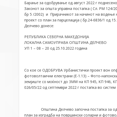
Барање за одобрување од август 2022 г поднесено п
Законот за општа управна постапка ( Сл. РМ 124/20
бр 5 /2002) и Прирачникот за начинот на водење 
проект со план за парцелација ( бр.24-6836/1 од 15
Делчево донесе:
РЕПУБЛИКА СЕВЕРНА МАКЕДОНИЈА
ЛОКАЛНА САМОУПРАВА ОПШТИНА ДЕЛЧЕВО
УП 1 – 08 – 20 од 25.10.2022 година
Со кое се ОДОБРУВА Урбанистички проект вон опфа
фотоволтаични електрани (Е-1.13) – Фото-напонски
земјиште со моќност до 3MW на КП 945, КП 946, КП
026/05/22 од септември 2022 г постапка во систем
Општина Делчево започна постапка за одобру
план за изградба на површински соларни и фотовол