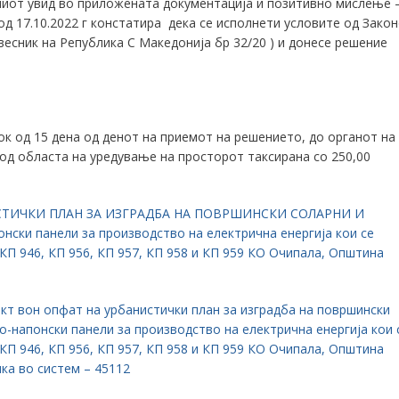
иот увид во приложената документација и позитивно мислење 
од 17.10.2022 г констатира дека се исполнети условите од Зако
есник на Република С Македонија бр 32/20 ) и донесе решение
ок од 15 дена од денот на приемот на решението, до органот на
од областа на уредување на просторот таксирана со 250,00
СТИЧКИ ПЛАН ЗА ИЗГРАДБА НА ПОВРШИНСКИ СОЛАРНИ И
ки панели за производство на електрична енергија кои се
КП 946, КП 956, КП 957, КП 958 и КП 959 КО Очипала, Општина
 вон опфат на урбанистички план за изградба на површински
о-напонски панели за производство на електрична енергија кои 
КП 946, КП 956, КП 957, КП 958 и КП 959 КО Очипала, Општина
пка во систем – 45112