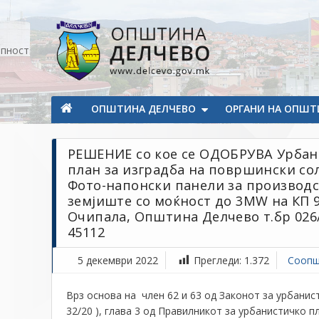
Прескокнете на содржината
апност
Општина Делчево
Општина Делчево
ОПШТИНА ДЕЛЧЕВО
ОРГАНИ НА ОПШТ
РЕШЕНИЕ со кое се ОДОБРУВА Урбан
план за изградба на површински сол
Фото-напонски панели за производст
земјиште со моќност до 3MW на КП 945
Очипала, Општина Делчево т.бр 026/
45112
5 декември 2022
Прегледи:
1.372
Соопш
Врз основа на член 62 и 63 од Законот за урбани
32/20 ), глава 3 од Правилникот за урбанистичко п