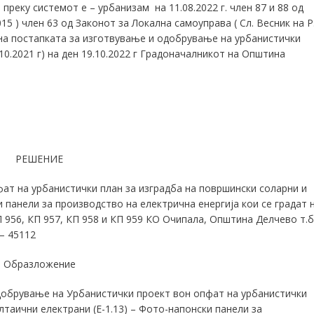
реку системот е – урбанизам на 11.08.2022 г. член 87 и 88 од
15 ) член 63 од Законот за Локална самоуправа ( Сл. Весник на Р
на постапката за изготвување и одобрување на урбанистички
.10.2021 г) на ден 19.10.2022 г Градоначалникот на Општина
РЕШЕНИЕ
т на урбанистички план за изградба на површински соларни и
 панели за производство на електрична енергија кои се градат 
 956, КП 957, КП 958 и КП 959 КО Очипала, Општина Делчево т.
 – 45112
Образложение
вање на Урбанистички проект вон опфат на урбанистички
таични електрани (Е-1.13) – Фото-напонски панели за