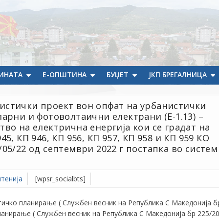
ИНАТА
Е-ОПШТИНА
БУЏЕТ
ЈКП БРЕГАЛНИЦА
истички проект вон опфат на урбанистички
арни и фотоволтаични електрани (Е-1.13) –
во на електрична енергија кои се градат на
, КП 946, КП 956, КП 957, КП 958 и КП 959 КО
05/22 од септември 2022 г постапка во систем
тенија
[wpsr_socialbts]
стичко планирање ( Службен весник на Република С Македонија б
ланирање ( Службен весник на Република С Македонија бр 225/20 