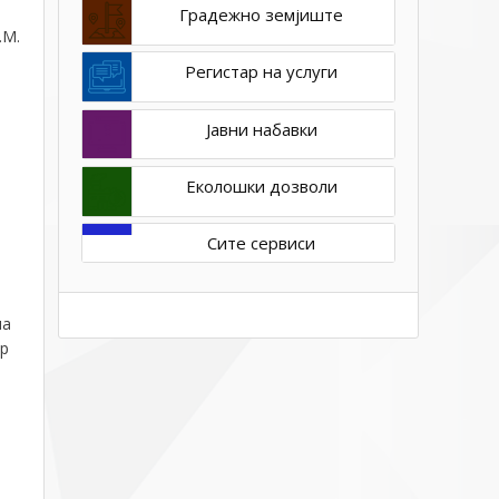
Градежно земјиште
.М.
Регистар на услуги
Јавни набавки
Еколошки дозволи
Сите сервиси
на
бр