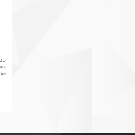
ВО
ник
ски