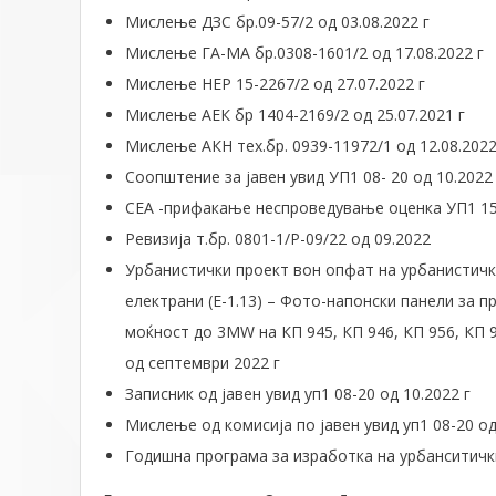
Мислење ДЗС бр.09-57/2 од 03.08.2022 г
Мислење ГА-МА бр.0308-1601/2 од 17.08.2022 г
Мислење НЕР 15-2267/2 од 27.07.2022 г
Мислење АЕК бр 1404-2169/2 од 25.07.2021 г
Мислење АКН тех.бр. 0939-11972/1 од 12.08.2022
Соопштение за јавен увид УП1 08- 20 од 10.2022 
СЕА -прифакање неспроведување оценка УП1 15-
Ревизија т.бр. 0801-1/P-09/22 од 09.2022
Урбанистички проект вон опфат на урбанистичк
електрани (Е-1.13) – Фото-напонски панели за п
моќност до 3MW на КП 945, КП 946, КП 956, КП 
од септември 2022 г
Записник од јавен увид уп1 08-20 од 10.2022 г
Мислење од комисија по јавен увид уп1 08-20 од
Годишна програма за изработка на урбанситички 