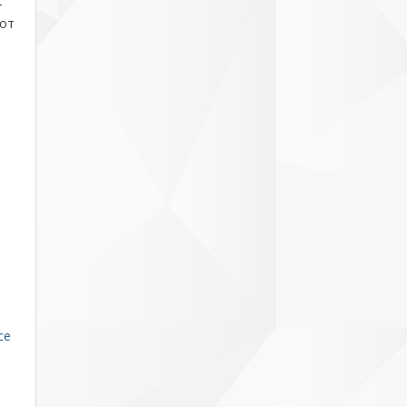
–
нот
се