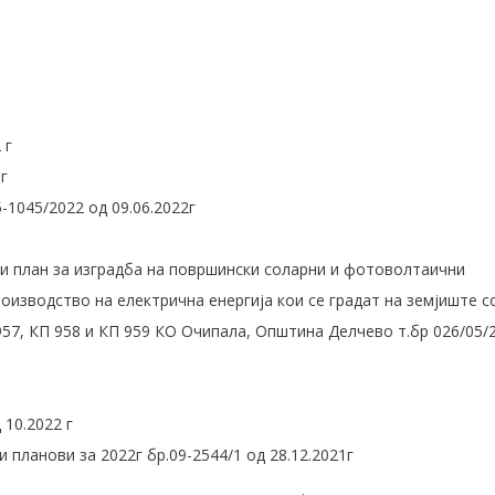
 г
г
1045/2022 од 09.06.2022г
и план за изградба на површински соларни и фотоволтаични
роизводство на електрична енергија кои се градат на земјиште с
957, КП 958 и КП 959 КО Очипала, Општина Делчево т.бр 026/05/
 10.2022 г
планови за 2022г бр.09-2544/1 од 28.12.2021г