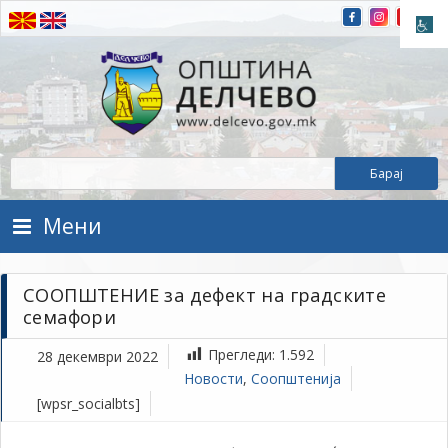
Прескокнете на содржината
Општина Делчево
Општина Делчево
Мени
СООПШТЕНИЕ за дефект на градските
семафори
Прегледи:
1.592
28 декември 2022
Новости
,
Соопштенија
[wpsr_socialbts]