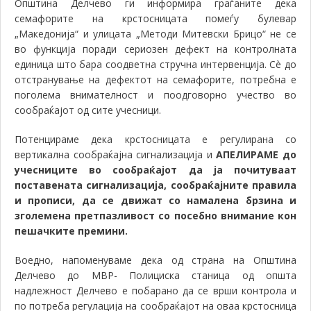
Општина Делчево ги информира граѓаните дека
семафорите на крстосницата помеѓу булевар
„Македонија“ и улицата „Методи Митевски Брицо“ не се
во функција поради сериозен дефект на контролната
единица што бара соодветна стручна интервенција. Сè до
отстранување на дефектот на семафорите, потребна е
поголема внимателност и поодговорно учество во
сообраќајот од сите учесници.
Потенцираме дека крстосницата е регулирана со
вертикална сообраќајна сигнализација и
АПЕЛИРАМЕ до
учесниците во сообраќајот да ја почитуваат
поставената сигнализација, сообраќајните правила
и прописи, да се движат со намалена брзина и
зголемена претпазливост со посебно внимание кон
пешачките премини.
Воедно, напоменуваме дека од страна на Општина
Делчево до МВР- Полициска станица од општа
надлежност Делчево е побарано да се врши контрола и
по потреба регулација на сообраќајот на оваа крстосница