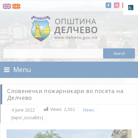
Skip To Content
Municipality of Delchevo
Municipality of Delchevo
Menu
Словенечки пожарникари во посета на
Делчево
Views:
2,502
4 June 2022
News
[wpsr_socialbts]