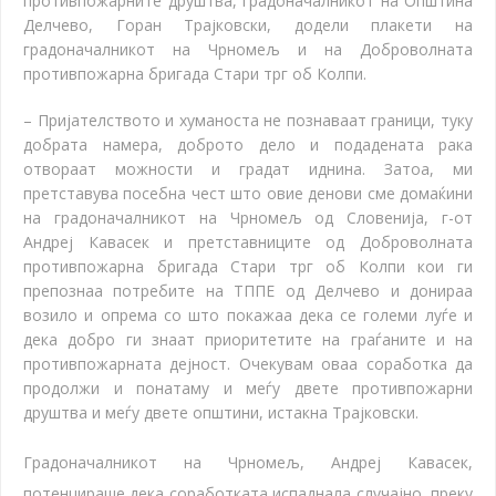
противпожарните друштва, градоначалникот на Општина
Делчево, Горан Трајковски, додели плакети на
градоначалникот на Чрномељ и на Доброволната
противпожарна бригада Стари трг об Колпи.
–
Пријателството и хуманоста не познаваат граници, туку
добрата намера, доброто дело и подадената рака
отвораат можности и градат иднина. Затоа, ми
претставува посебна чест што овие денови сме домаќини
на градоначалникот на Чрномељ од Словенија, г-от
Андреј Кавасек и претставниците од Доброволната
противпожарна бригада Стари трг об Колпи кои ги
препознаа потребите на ТППЕ од Делчево и донираа
возило и опрема со што покажаа дека се големи луѓе и
дека добро ги знаат приоритетите на граѓаните и на
противпожарната дејност. Очекувам оваа соработка да
продолжи и понатаму и меѓу двете противпожарни
друштва и меѓу двете општини, истакна Трајковски.
Градоначалникот на Чрномељ, Андреј Кавасек,
потенцираше дека соработката испаднала случајно, преку