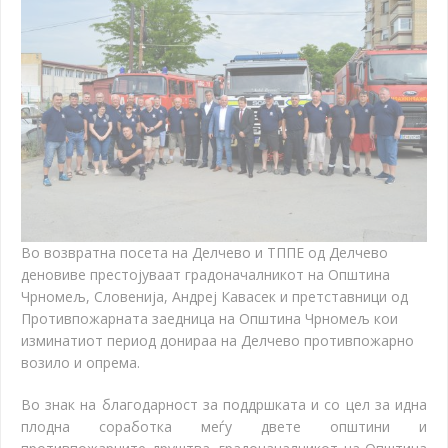
Во возвратна посета на Делчево и ТППЕ од Делчево
деновиве престојуваат градоначалникот на Општина
Чрномељ, Словенија, Андреј Кавасек и претставници од
Противпожарната заедница на Општина Чрномељ кои
изминатиот период донираа на Делчево противпожарно
возило и опрема.
Во знак на благодарност за поддршката и со цел за идна
плодна соработка меѓу двете општини и