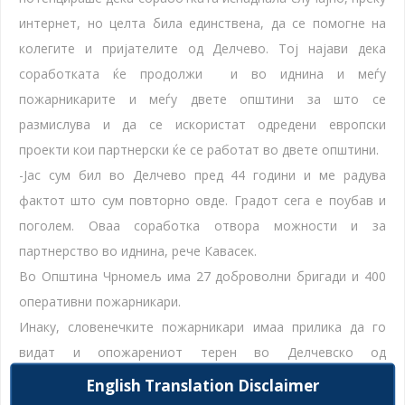
интернет, но целта била единствена, да се помогне на
колегите и пријателите од Делчево.
Тој најави дека
соработката ќе продолжи и во иднина и меѓу
пожарникарите и меѓу двете општини за што се
размислува и да се искористат одредени европски
проекти кои партнерски ќе се работат во двете општини.
-Јас сум бил во Делчево пред 44 години и ме радува
фактот што сум повторно овде. Градот сега е поубав и
поголем. Оваа соработка отвора можности и за
партнерство во иднина, рече Кавасек.
Во Општина Чрномељ има 27 доброволни бригади и 400
оперативни пожарникари.
Инаку, словенечките пожарникари имаа прилика да го
видат и опожарениот терен во Делчевско од
минатогодишните пожари, да се запознаат и со условите
English Translation Disclaimer
и со опремата за работа на делчевските пожарникари.