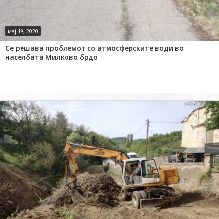
мај 19, 2020
Се решава проблемот со атмосферските води во
населбата Милково брдо