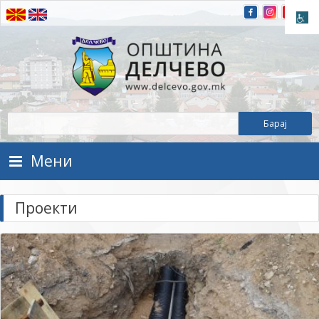
Прескокнете на содржината
Општина Делчево
Општина Делчево
Мени
Проекти