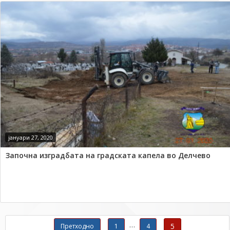
јануари 27, 2020
Започна изградбата на градската капела во Делчево
Навигација со објавувања
…
5
Претходно
1
4