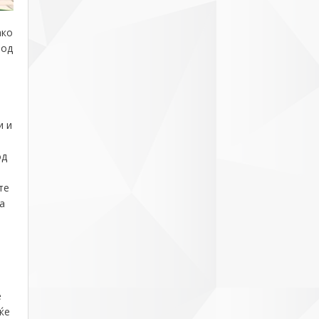
ако
 од
а
и и
од
те
а
е
ќе