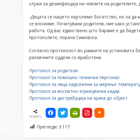
служи за дезинфекција на чевлите на родителите, 
-Децата се нашето најголемо богатство, но за да
се вложиме. Почитувани родители, ние како устан
работа. Од вас единствено што бараме е да бидете
протоколите, порача Симовска.
Согласно протоколот во рамките на установата бе
различните оддели со вработени.
Протокол за родители
Протокол за помошно технички персонал
Протокол за лица задолжени за мерење температ
Протокол за воспитно-згрижувачки кадар
Протокол за дистрибуција на храна до објект
SHARES
Прегледи:
3.117