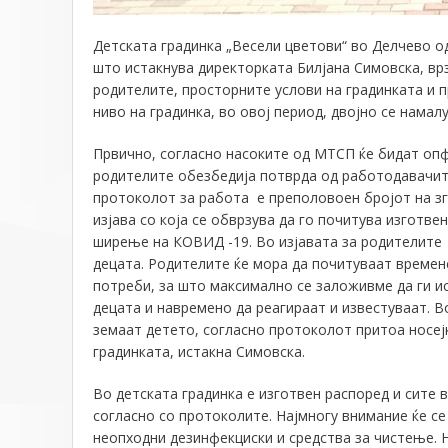
Детската градинка „Весели цветови“ во Делчево о
што истакнува директорката Билјана Симовска, вр
родителите, просторните услови на градинката и п
ниво на градинка, во овој период, двојно се намалу
Првично, согласно насоките од МТСП ќе бидат опф
родителите обезбедија потврда од работодавачите
протоколот за работа е преполовоен бројот на з
изјава со која се обврзува да го почитува изготв
ширење на КОВИД -19. Во изјавата за родителите 
децата. Родителите ќе мора да почитуваат времен
потреби, за што максимално се заложивме да ги и
децата и навремено да реагираат и известуваат. Во
земаат детето, согласно протоколот притоа носеј
градинката, истакна Симовска.
Во детската градинка е изготвен распоред и сите
согласно со протоколите. Најмногу внимание ќе се
неопходни дезинфекциски и средства за чистење. Н