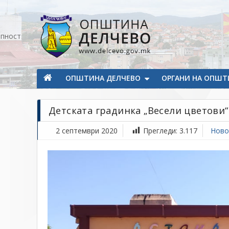
Прескокнете на содржината
апност
Општина Делчево
Општина Делчево
ОПШТИНА ДЕЛЧЕВО
ОРГАНИ НА ОПШТ
Детската градинка „Весели цветови“
2 септември 2020
Прегледи:
3.117
Ново