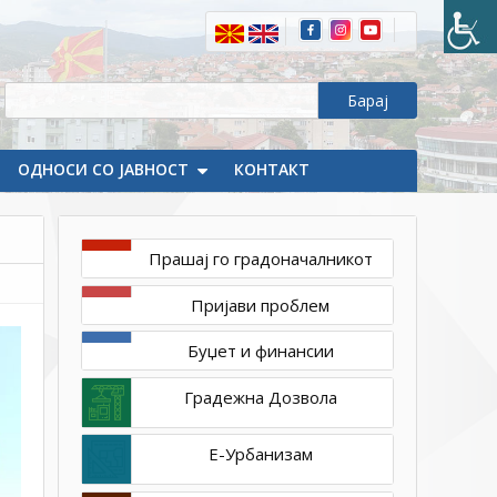
градинка
„Весели
цветови“
подготвена
за
безбеден
ОДНОСИ СО ЈАВНОСТ
КОНТАКТ
престој
на
децата
Прашај го градоначалникот
Пријави проблем
Буџет и финансии
Градежна Дозвола
Е-Урбанизам