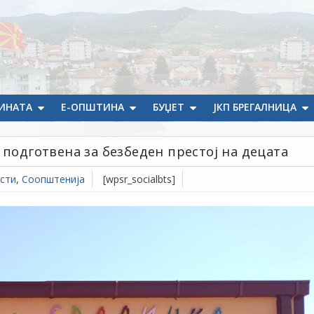
ИНАТА
Е-ОПШТИНА
БУЏЕТ
ЈКП БРЕГАЛНИЦА
 подготвена за безбеден престој на децата
сти
,
Соопштенија
[wpsr_socialbts]