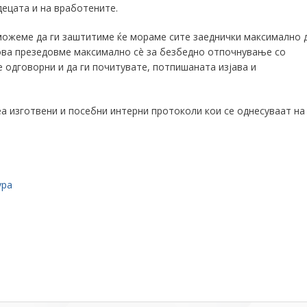
децата и на вработените.
 можеме да ги заштитиме ќе мораме сите заеднички максимално 
ова презедовме максимално с
è
за безбедно отпочнување со
 одговорни и да ги почитувате, потпишаната изјава и
а изготвени и посебни интерни протоколи кои се однесуваат на
ура