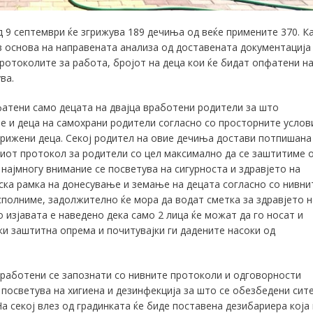
д 9 септември ќе згрижува 189 дечиња од веќе примените 370. К
з основа на направената анализа од доставената документација
ротоколите за работа, бројот на деца кои ќе бидат опфатени н
ва.
атени само децата на двајца вработени родители за што
 и деца на самохрани родители согласно со просторните услов
грижени деца. Секој родител на овие дечиња достави потпишана
ениот протокол за родители со цел максимално да се заштитиме 
најмногу внимание се посветува на сигурноста и здравјето на
ска рамка на донесување и земање на децата согласно со нивни
сполниме, задолжително ќе мора да водат сметка за здравјето н
 изјавата е наведено дека само 2 лица ќе можат да го носат и
ки заштитна опрема и почитувајки ги дадените насоки од
 вработени се запознати со нивните протоколи и одговорности
 посветува на хигиена и дезинфекција за што се обезбедени сит
а секој влез од градинката ќе биде поставена дезибариера која 