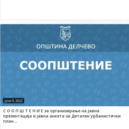
јуни 9, 2022
С О О П Ш Т Е Н И Е за организирање на јавна
презентација и јавна анкета за Детален урбанистички
план...