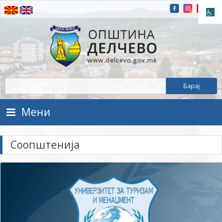
Прескокнете на содржината
Општина Делчево
Општина Делчево
Мени
Соопштенија