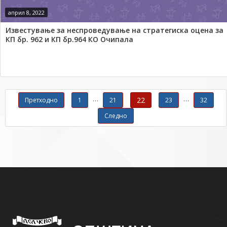
април 8, 2022
Известување за неспроведување на стратегиска оцена за
КП бр. 962 и КП бр.964 КО Очипала
Навигација со објавувања
…
…
22
Претходно
1
21
23
32
Следно