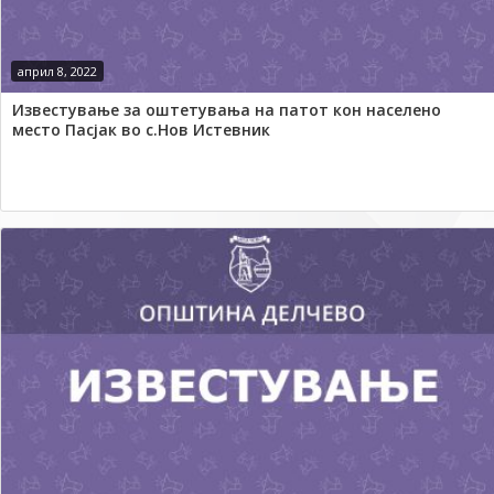
април 8, 2022
Известување за оштетувања на патот кон населено
место Пасјак во с.Нов Истевник