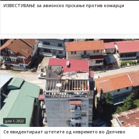
ИЗВЕСТУВАЊЕ за авионско прскање против комарци
јули 1, 2022
Се евидентираат штетите од невремето во Делчево