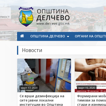
Прескокнете на содржината
апност
Општина Делчево
Општина Делчево
ОПШТИНА ДЕЛЧЕВО
ОРГАНИ НА ОПШТ
Новости
март 17, 2020
март 15, 2020
Се врши дезинфекција на
Формирани моб
сите јавни локални
тимови за помо
институции во Општина
стари и изнемо