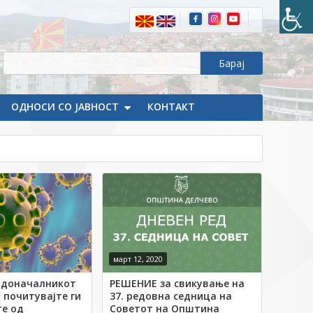
ОДНОСИ СО ЈАВНОСТ
КОНТАКТ
март 12, 2020
адоначалникот
РЕШЕНИЕ за свикување на
 почитувајте ги
37. редовна седница на
е од
Советот на Општина