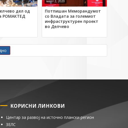
март 2, 2020
елчево дел од
Потпишан Меморандумот
а РОМАКТЕД
со Владата за големиот
инфраструктурен проект
во Делчево
дно
КОРИСНИ ЛИНКОВИ
Центар за развој на источно плански регион
ЗЕЛС