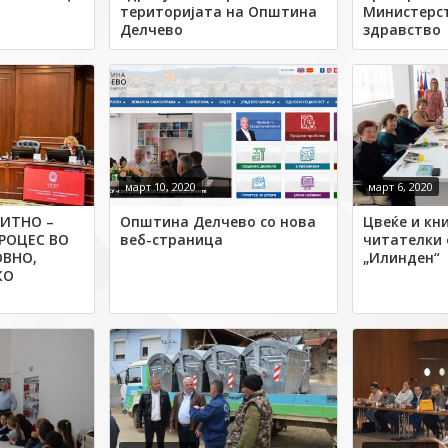
територијата на Општина
Министерс
Делчево
здравство
март 10, 2020
март 6, 2020
ПИТНО –
Општина Делчево со нова
Цвеќе и кн
РОЦЕС ВО
веб-страница
читателки 
ОВНО,
„Илинден“
КО