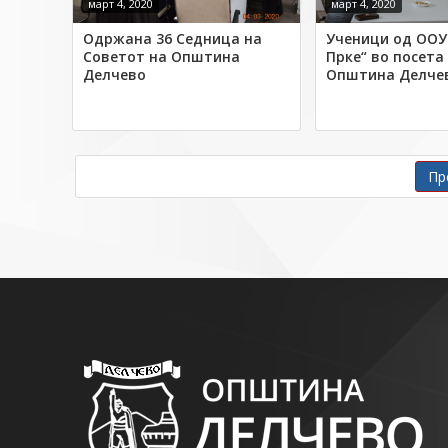
март 4, 2020
март 4, 2020
Одржана 36 Седница на
Ученици од ООУ
Советот на Општина
Прке“ во посета
Делчево
Општина Делче
Навигација со објавув
Пр