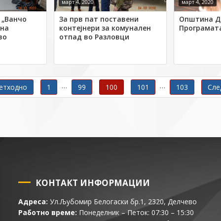
март 4, 2020
март 4, 2020
 „Ванчо
За прв пат поставени
Општина Д
 на
контејнери за комунален
Програмат
во
отпад во Разловци
ања
…
…
етходно
1
99
100
101
103
Сле
КОНТАКТ ИНФОРМАЦИИ
Адреса:
Ул.Љубомир Белогаски бр.1, 2320, Делчево
Работно време:
Понеделник – Петок: 07:30 – 15:30