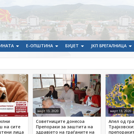
ИНАТА
Е-ОПШТИНА
БУЏЕТ
ЈКП БРЕГАЛНИЦА
март 13, 2020
март 13, 2020
илни
Советниците донесоа
Апел од гр
ш на сите
Препораки за заштита на
Трајковски:
штени лица
здравјето на граѓаните на
препоракит