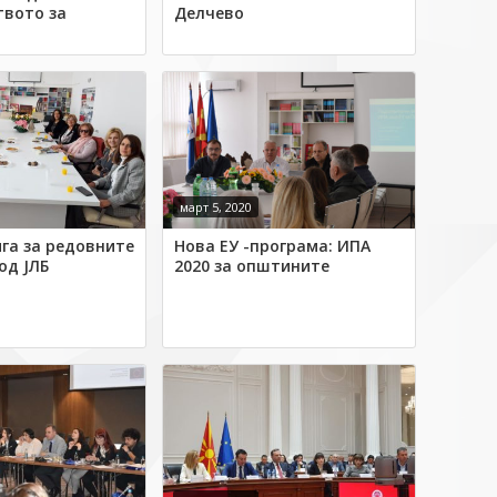
твото за
Делчево
март 5, 2020
ига за редовните
Нова ЕУ -програма: ИПА
од ЈЛБ
2020 за општините