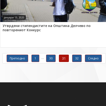
јануари 13, 2020
Утврдени стипендистите на Општина Делчево по
повторениот Конкурс
Навигација со објавувања
…
31
Претходно
1
30
32
Следно