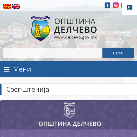
Прескокнете на содржината
Општина Делчево
Општина Делчево
Мени
Соопштенија